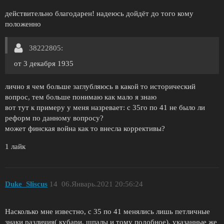
действительно благодарен! надеюсь дойдёт до того кому
положенно
38222805:
от 3 декабря 1935
лично я чем больше заглубляюсь в какой то исторический
вопрос, тем больше понимаю как мало я знаю
вот тут к примеру у меня назревает: с 35го по 41 не было ли
реформ по данному вопросу?
может финская война как то внесла коррективы?
1 лайк
Duke_Sliscus
14
06.Январь.2021 20:56:24
Насколько мне известно, с 35 по 41 менялись лишь петличные
знаки различия( кубари, шпалы и тому подобное), указанные же