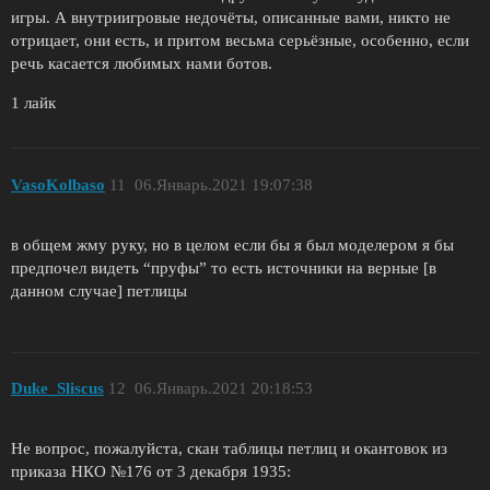
игры. А внутриигровые недочёты, описанные вами, никто не
отрицает, они есть, и притом весьма серьёзные, особенно, если
речь касается любимых нами ботов.
1 лайк
VasoKolbaso
11
06.Январь.2021 19:07:38
в общем жму руку, но в целом если бы я был моделером я бы
предпочел видеть “пруфы” то есть источники на верные [в
данном случае] петлицы
Duke_Sliscus
12
06.Январь.2021 20:18:53
Не вопрос, пожалуйста, скан таблицы петлиц и окантовок из
приказа НКО №176 от 3 декабря 1935: