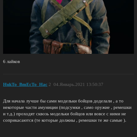
6 лайков
HukTo_BmEcTo_Hac
2
04.Январь.2021 13:50:37
Для начала лучше бы сами модельки бойцов доделали , а то
некоторые части амуниции (подсумки , само оружие , ремешки
и т.д.) проходят сквозь модельки бойцов или вовсе с ними не
соприкасаются (те которые должны , ремешки те же самые ).