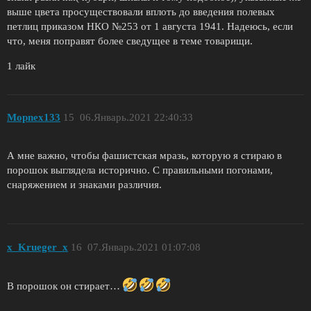
выше цвета просуществовали вплоть до введения полевых
петлиц приказом НКО №253 от 1 августа 1941. Надеюсь, если
что, меня поправят более сведущее в теме товарищи.
1 лайк
Mopnex133
15
06.Январь.2021 22:40:33
А мне важно, чтобы фашистская мразь, которую я стираю в
порошок выглядела исторично. С правильными погонами,
снаряжением и знаками различия.
x_Krueger_x
16
07.Январь.2021 01:07:08
В порошок он стирает…