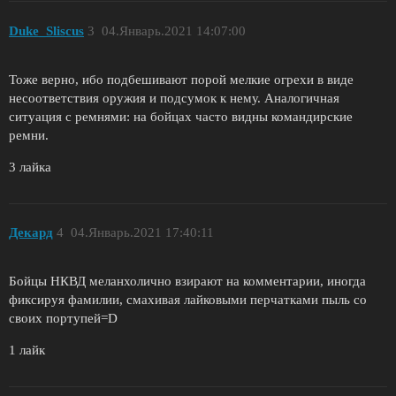
Duke_Sliscus
3
04.Январь.2021 14:07:00
Тоже верно, ибо подбешивают порой мелкие огрехи в виде
несоответствия оружия и подсумок к нему. Аналогичная
ситуация с ремнями: на бойцах часто видны командирские
ремни.
3 лайка
Декард
4
04.Январь.2021 17:40:11
Бойцы НКВД меланхолично взирают на комментарии, иногда
фиксируя фамилии, смахивая лайковыми перчатками пыль со
своих портупей=D
1 лайк