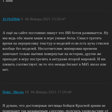
1 лайк
ZeJIeHblu
9
06.Январь.2021 15:50:47
А ещё на сайте постоянно пишут что ИИ ботов развивается. Ну
мы ведь оба знаем какие в игре умные боты. Смысл тратить
время на перерисовку текстур и моделей если есть куча стволов
вообще без моделей. Несоответсвие экипировки времени
замечают только нытики повернутые на истории, другие же
приходят в игру пострелять в антураже второй мировой. И им
плевать соотвествует ли то что немцы бегают в М45 эпохе или
нет.
Duke_Sliscus
10
06.Январь.2021 17:20:40
Я думаю, что достоверные петлицы бойцов Красной армии не
помешают так называемым «другим» получать удовольствие от