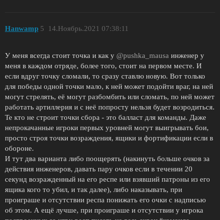
Hanwamp
5
14.Ноябрь.2021 07:38:11
У меня всегда стоит точка и как у
@pushka_mausa
инженер у
меня в каждом отряде, более того, стоит на первом месте. И
если вдруг точку сломали, то сразу ставлю новую. Вот только
для победы одной точки мало, к ней может подойти враг, на ней
могут стрелять, её могут разбомбить или сломать, по ней может
работать артиллерия и с неё попросту нельзя будет возродиться.
Те кто не строит точки сбора - это балласт для команды. Даже
непрокачанные игроки первых уровней могут выигрывать бои,
просто строя точки возраждения, ящики и фортификации если в
обороне.
И тут два варианта либо поощерять (накинуть больше очков за
действия инженеров, давать пару очков если в течении 20
секунд возражденный на его респе или взявший патроны из его
ящика кого то убил, и так далее), либо наказывать, при
проиграше и отсутствии респа понижать его очки с надписью
об этом. А ещё лучше, при проиграше и отсутствии у игрока