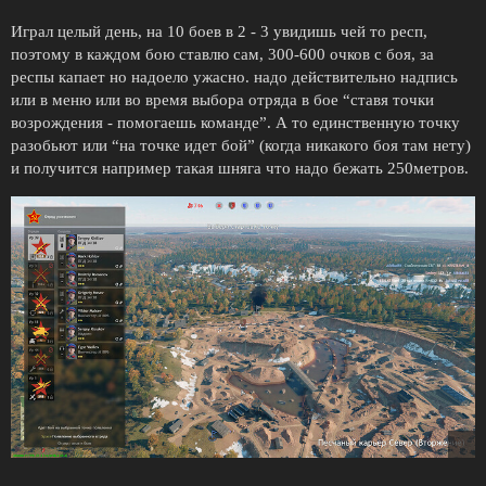
Играл целый день, на 10 боев в 2 - 3 увидишь чей то респ,
поэтому в каждом бою ставлю сам, 300-600 очков с боя, за
респы капает но надоело ужасно. надо действительно надпись
или в меню или во время выбора отряда в бое “ставя точки
возрождения - помогаешь команде”. А то единственную точку
разобьют или “на точке идет бой” (когда никакого боя там нету)
и получится например такая шняга что надо бежать 250метров.