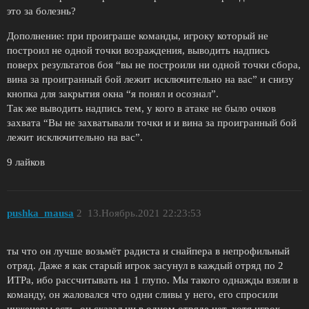
это за болезнь?
Дополнение: при проиграше команды, игроку который не
построил не одной точки возраждения, выводить надпись
поверх результатов боя “вы не построили ни одной точки сбора,
вина за проигранный бой лежит исключительно на вас” и снизу
кнопка для закрытия окна “я понял и осознал”.
Так же выводить надпись тем, у кого в атаке не было очков
захвата “Вы не захватывали точки и и вина за проигранный бой
лежит исключительно на вас”.
9 лайков
pushka_mausa
2
13.Ноябрь.2021 22:23:53
ты что он лучше возьмёт радиста и снайпера в непрофильный
отряд. Даже я как старый игрок засунул в каждый отряд по 2
ИТРа, ибо рассчитывать на 1 глупо. Мы такого однажды взяли в
команду, он жаловался что одни сливы у него, его спросили
инженеры есть, он сказал ни в одном отряде нет, хотя игрок