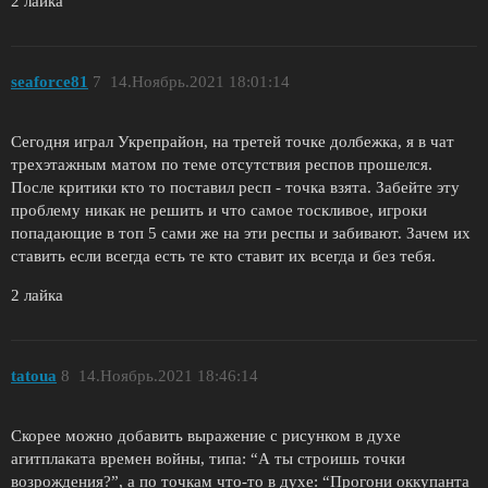
2 лайка
seaforce81
7
14.Ноябрь.2021 18:01:14
Сегодня играл Укрепрайон, на третей точке долбежка, я в чат
трехэтажным матом по теме отсутствия респов прошелся.
После критики кто то поставил респ - точка взята. Забейте эту
проблему никак не решить и что самое тоскливое, игроки
попадающие в топ 5 сами же на эти респы и забивают. Зачем их
ставить если всегда есть те кто ставит их всегда и без тебя.
2 лайка
tatoua
8
14.Ноябрь.2021 18:46:14
Скорее можно добавить выражение с рисунком в духе
агитплаката времен войны, типа: “А ты строишь точки
возрождения?”, а по точкам что-то в духе: “Прогони оккупанта