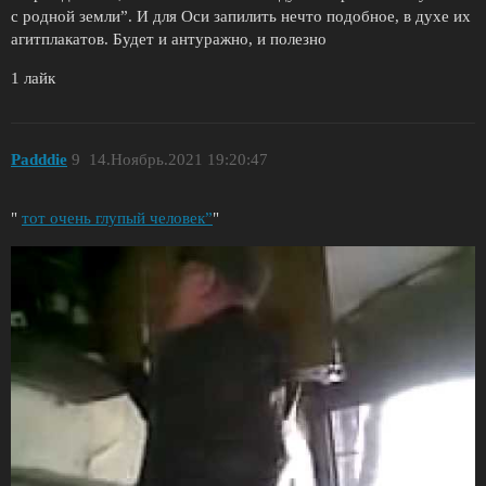
с родной земли”. И для Оси запилить нечто подобное, в духе их
агитплакатов. Будет и антуражно, и полезно
1 лайк
Padddie
9
14.Ноябрь.2021 19:20:47
"
тот очень глупый человек”
"