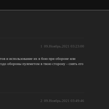
1
09.Ноябрь.2021 03:23:00
етов и использование их в бою при обороне или
нездо обороны пулеметом в твою сторону - снять его
2
09.Ноябрь.2021 03:49:46