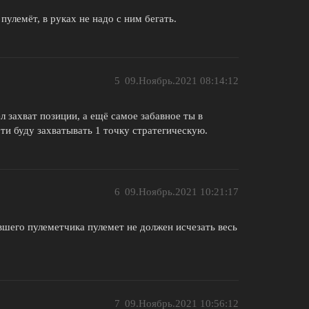
пулемёт, в руках не надо с ним бегать.
5
09.Ноябрь.2021 08:14:12
л захват позиции, а ещё самое забавное ты в
рти буду захватывать 1 точку стратегическую.
6
09.Ноябрь.2021 10:21:17
шего пулеметчика пулемет не должен исчезать весь
7
09.Ноябрь.2021 10:56:12