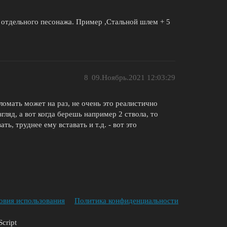
 отдельного песонажа. Пример ,Стальной шлем + 5
8
09.Ноябрь.2021 12:03:29
сломать может на раз, не очень это реалистично
гляд, а вот когда берешь например 2 ствола, то
ть, труднее ему вставать и т.д. - вот это
овия использования
Политика конфиденциальности
cript