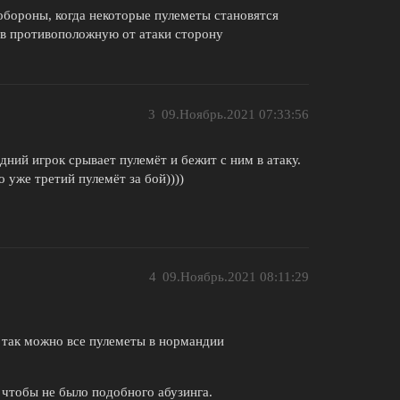
обороны, когда некоторые пулеметы становятся
 в противоположную от атаки сторону
3
09.Ноябрь.2021 07:33:56
дний игрок срывает пулемёт и бежит с ним в атаку.
 уже третий пулемёт за бой))))
4
09.Ноябрь.2021 08:11:29
- так можно все пулеметы в нормандии
 чтобы не было подобного абузинга.