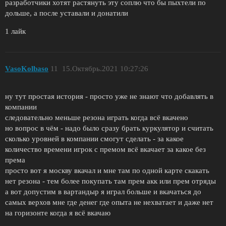
разработчики хотят растянуть эту соплю что бы пыхтели по
дольше, а после уставали и донатили
1 лайк
VasoKolbaso
11
15.Октябрь.2021 10:27:26
ну тут простая история - просто уже не знают что добавлять в
компании
следовательно меньше резона играть когда всё вкачено
но вопрос в чём - надо было сразу брать куркулятор и считать
сколько уровней в компании смогут сделать - за какое
количество времени игрок с премом всё вкачает за какое без
према
просто вот я москву вкачал и мне там по одной карте скакать
нет резона - тем более покупать там прем акк или прем отряды
а вот допустим в вартандыр я играл больше и вкачаться до
самых верхов мне где денег где опыта не нехватает и даже нет
на горизонте когда я всё вкачаю