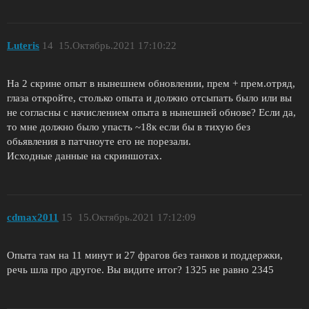
Luteris
14
15.Октябрь.2021 17:10:22
На 2 скрине опыт в нынешнем обновлении, прем + прем.отряд,
глаза откройте, столько опыта и должно отсыпать было или вы
не согласны с начислением опыта в нынешней обнове? Если да,
то мне должно было упасть ~18к если бы в тихую без
обьявления в патчноуте его не порезали.
Исходные данные на скриншотах.
cdmax2011
15
15.Октябрь.2021 17:12:09
Опыта там на 11 минут и 27 фрагов без танков и поддержки,
речь шла про другое. Вы видите итог? 1325 не равно 2345