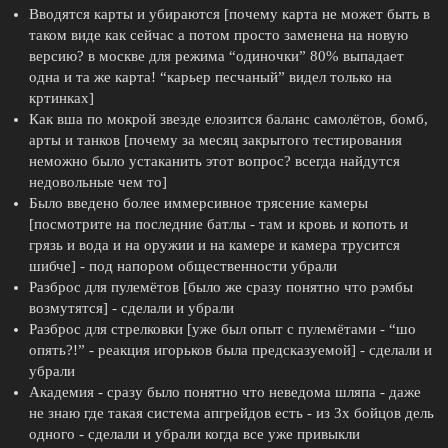
Вводятся карты и убираются [почему карта не может быть в
таком виде как сейчас а потом просто заменена на новую
версию? в москве для режима “одиночки” 80% выпадает
одна и та же карта! “карьер песчаный” видел только на
кртинках]
Как вша по мокрой звезде елозится баланс самолётов, бомб,
арты и танков [почему за месяц закрытого тестирования
неможно было устаканить этот вопрос? всегда найдутся
недовольные чем то]
Было введено более иммерсивное трясение камеры
[посмотрите на последние батлы - там и кровь и копоть и
грязь и вода и на оружии и на камере и камера трусится
шибче] - под напором общественности убрали
Разброс для пулемётов [было же сразу понятно что рэмбы
возмутятся] - сделали и убрали
Разброс для стрелковки [уже был опыт с пулемётами - “шо
опять?!” - реакция игорьков была предсказуемой] - сделали и
убрали
Академия - сразу было понятно что неведома шляпа - даже
не знаю где такая система апгрейдов есть - из 3х бойцов дель
одного - сделали и убрали когда все уже привыкли