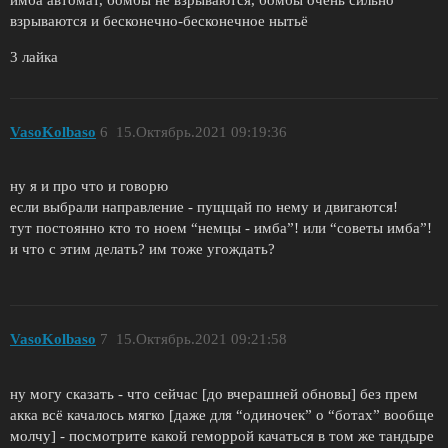
имба автомат, бомбы не взрываются, бомбы очень сильно
взрываются и бесконечно-бесконечное нытьё
3 лайка
VasoKolbaso
6
15.Октябрь.2021 09:19:36
ну я и про что и говорю
если выбрали направление - пущщай по нему и двигаются!
тут постоянно кто то ноем “немцы - имба”! или “советы имба”!
и что с этим делать? им тоже угождать?
VasoKolbaso
7
15.Октябрь.2021 09:21:58
ну могу сказать - что сейчас [до вчерашней обновы] без прем
акка всё качалось мягко [даже для “одиночек” о “ботах” вообще
молчу] - посмотрите какой геморрой качаться в том же тандыре