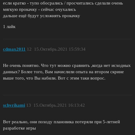
если кратко - тупо обосрались / просчитались сделали очень
мягкую прокачку - сейчас очухались
дальше ещё будут усложнять прокачку
1 лайк
cdmax2011
12
15.Октябрь.2021 15:59:34
Не очень понятно. Что тут можно сравнить ,когда нет исходных
данных? Более того, Вам начислили опыта на втором скрине
выше того, что Вы набили. Вот с этим таки вопрос.
schyrikami
13
15.Октябрь.2021 16:13:42
Вот реально, они походу плановика потеряли при 5-летней
разработке игры