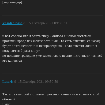
[вар тандыр]
VasoKolbaso
8
15.Октябрь.2021 09:36:31
и вот собсно что я опять вижу - обнова с новой системой
прокачки вроде как железобетонная - то есть откатить её назад
будет опять нечестно и несправедливо - если откатят лично я
получается 2 раза кинут
но ноющие граждане уже завели свою песню и кто знает чем всё
это кончится
Luteris
9
15.Октябрь.2021 09:50:59
Так этот геморой с опытом прокачки компании и возник с этой
обновой.
Было: