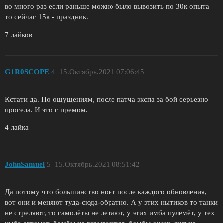
во много раз если раньше можно было вывозить по 30к опыта
то сейчас 15к - праздник.
7 лайков
G1R0SCOPE
4
15.Октябрь.2021 07:06:45
Кстати да. По ощущениям, после патча экспа за бой серьезно
просела. И это с премом.
4 лайка
JohnSamuel
5
15.Октябрь.2021 08:51:42
Да потому что большинство ноет после каждого обновления,
вот они и меняют туда-сюда-обратно. А у этих нытиков то танки
не стреляют, то самолёты не летают, у этих имба пулемёт, у тех