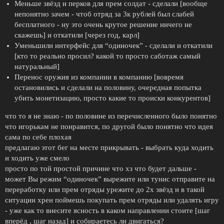
Меньше звёзд и перков для прем солдат - сделали [вообще
непонятно зачем - чтоб отряд за 3к рублей был слабей
бесплатного - ну это очень крутое решение ничего не
скажешь] и откатили [через год, карл]
Уменьшили интерфейс для “одиночек” - сделали и откатили
[кто то реально просил? какой то просто саботаж самый
натуральный]
Перенос оружия из компании в компанию [вовремя
остановились и сделали на половину, очередная попытка
убить монетизацию, просто какие то происки конкурентов]
что то я не знаю - по половине из перечисленного было понятно
что игорькам не понравится, по другой было понятно что идея
сама по себе плохая
предлагаю этот бег на месте прикрывать - выбрать куда ходить
и ходить уже смело
просто по той простой причине что хз что будет дальше -
может Вы режим “одиночек” вырежите или тунис отправите на
переработку или прем отряды урежите до 2х звёзд и в такой
ситуации хрен поймешь покупать прем отряды или удалять игру
- уже как то внесите ясность в каком направлении стоите [шаг
вперёд , шаг назад] и собираетесь ли двигаться?