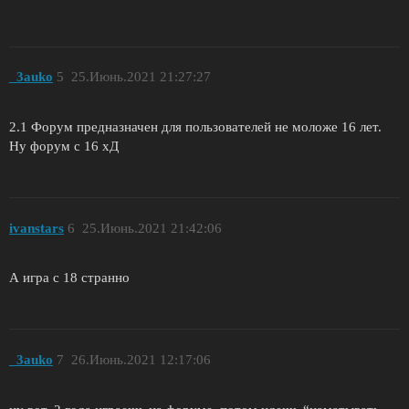
_3auko
5
25.Июнь.2021 21:27:27
2.1 Форум предназначен для пользователей не моложе 16 лет.
Ну форум с 16 хД
ivanstars
6
25.Июнь.2021 21:42:06
А игра с 18 странно
_3auko
7
26.Июнь.2021 12:17:06