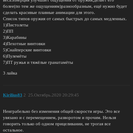
более(по тем же ощущениям)разнообразным, ещё нужно будет
сделать красивые плавные анимации для этого.
Список типов оружия от самых быстрых до самых медленных.
1)Пистолеты
2)ПП
3)Карабины
4)Пехотные винтовки
5)Снайперские винтовки
6)Пулемёты
7)ПТ ружья и тяжёлые гранатамёты
3 лайка
Kirilius83
2
25.Октябрь.2020 20:29:45
Неиграбельно без изменения общей скорости игры. Это все
увязано и с перемещением, разворотом и прочим. Нельзя
говорить только об одном прицеливании, не трогая все
остальное.