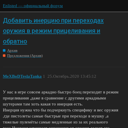
Enlisted — официальный форум
Добавить инерцию при переходах
оружия в режим прицеливания и
обратно
Архив
Предложения (Архив)
MeXBoDTeslaTanka
1
25.Октябрь.2020 13:45:12
У нас в игре совсем аркадно быстро боец переходит в режим
прицеливания ,даже в сравнение с другими аркадными
шутерами там хоть какая то инерция есть.
Инерция нужна что бы подчеркнуть специфику и вес оружия
,где пистолеты самые быстрые при переходе в мушку ,а
тяжелые пулемёты самые медленные из за их реального
веса.Инерция улучшает ощущения от оружия,делает его