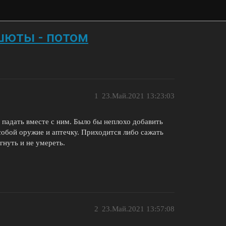
шюты - потом
1
23.Май.2021 13:23:03
 падать вместе с ним. Было бы неплохо добавить
 собой оружие и аптечку. Приходится либо сажать
гнуть и не умереть.
2
23.Май.2021 13:57:08