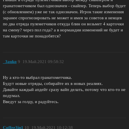
гранатометчиком был однозначен - снайпер. Теперь выбор будет
(с обновлением) уже не так однозначен. Игрок такие изменения
заранее спрогнозировать не может и имея за советов и немцев
по два отряда пулеметчиков откуда блин он возьмет 4 карточки
на смену? через пол года? а в нормандии изменений не будет и
там карточки не понадобятся?
_3auko
9
19.Май.2021 09:58:32
Ну а кто-то выбрал гранатометчика.
Будут новые отряды, собирайте их в новых реалиях.
Давайте каждый апдейт сразу вайп делать, потому что кто-то не
подумал.
Введут за голду, и радуйтесь.
Coffee3in1
10
19.Май.2021 10:12:38