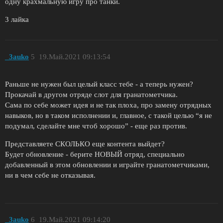
одну крахмальную игру про танки.
3 лайка
_3auko
5
19.Май.2021 09:13:54
Раньше не нужен был целый класс тебе - а теперь нужен?
Прокачай в другом отряде слот для гранатометчика.
Сама по себе может идея и не так плоха, про замену отрядных
навыков, но в таком исполнении и, главное, с такой целью “я не
подумал, сделайте мне чтоб хорошо” - еще раз против.
Представляете СКОЛЬКО еще контента выйдет?
Будет обновление - берите НОВЫЙ отряд, специально
добавленный в этом обновлении и играйте гранатометчиками,
ни в чем себе не отказывая.
_3auko
6
19.Май.2021 09:14:20