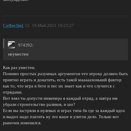
Coffee3in1
12
19.Май.2021 10:23:27
974392:
неуместен
Как раз уместен.
Помимо простых разумных аргументов что игроку должен быть
приятно играть и донатить, есть такой мааааахонький фактор
как то, что игра в бете и пес их знает как и что случится с
отрядами.
Вот взял ты допусти инженера в каждый отряд, а завтра им
убрали строительство раликов, и шо?
Если вы застряли в нулевых и играх типа бк где за каждый вдох
и выдох надо платить ну это ваше и улиток дело. Только вот
рыночек изменился.