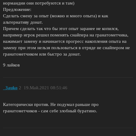
нормандии они потребуются и там)
Предложение:
Сделать смену за опыт (можно и много опыта) и как
альтернативу донат.
Причем сделать так что бы этот опыт заранее не копился,
например игрок решил поменять снайпера на гранатометчика,
нажимает замену и начинается прогресс накопления опыта на
замену при этом нельзя пользоваться в отряде не снайпером не
гранатометчиком или быстро за донат.
9 лайков
_3auko
2
19.Май.2021 08:51:46
Категорически против. Не подумал раньше про
гранатометчиков - сам себе злобный буратино.