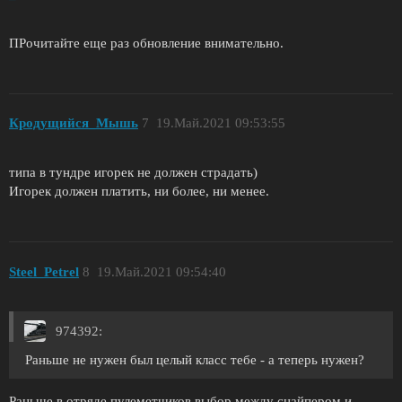
ПРочитайте еще раз обновление внимательно.
Кродущийся_Мышь
7
19.Май.2021 09:53:55
типа в тундре игорек не должен страдать)
Игорек должен платить, ни более, ни менее.
Steel_Petrel
8
19.Май.2021 09:54:40
974392:
Раньше не нужен был целый класс тебе - а теперь нужен?
Раньше в отряде пулеметчиков выбор между снайпером и