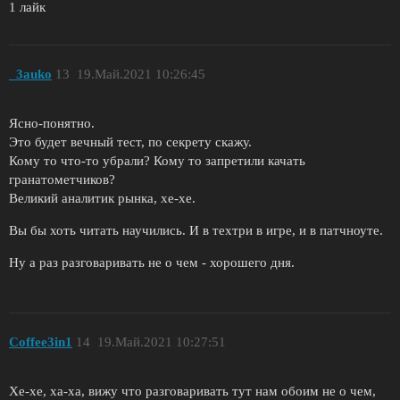
1 лайк
_3auko
13
19.Май.2021 10:26:45
Ясно-понятно.
Это будет вечный тест, по секрету скажу.
Кому то что-то убрали? Кому то запретили качать
гранатометчиков?
Великий аналитик рынка, хе-хе.
Вы бы хоть читать научились. И в техтри в игре, и в патчноуте.
Ну а раз разговаривать не о чем - хорошего дня.
Coffee3in1
14
19.Май.2021 10:27:51
Хе-хе, ха-ха, вижу что разговаривать тут нам обоим не о чем,