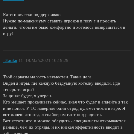
Категорически поддерживаю.
Нужно по-максимуму ставить игроков в позу г и просить
деньги, чтобы им было комфортно и хотелось возвращаться в
игру!
_3auko
11
19.Май.2021 10:19:29
Твой сарказм малость неуместен. Такие дела.
Видел я игры, где каждую бездумную хотелку вводили. Где
теперь те игры?
За донат будет, я уверен.
Кто мешает прокачивать сейчас, зная что будет в апдейте я так
и не понял. У ТС наверное один отряд пулеметчиков в игре. Я
вот жалею что отдал снайперам слот под радиста.
Вот кстати что и можно обсудить - специалисты открываются
раньше, чем их отряды, и их низкая эффективность вводит в
заблуждение.