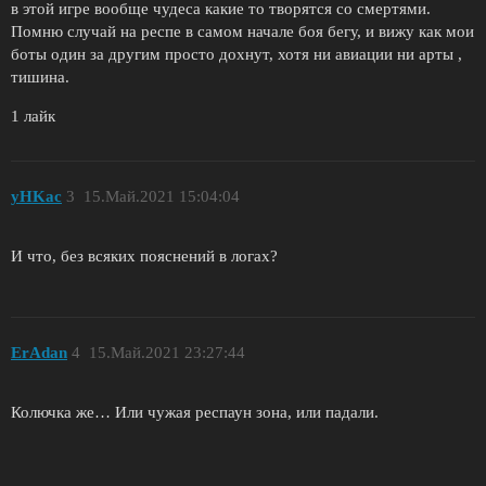
в этой игре вообще чудеса какие то творятся со смертями.
Помню случай на респе в самом начале боя бегу, и вижу как мои
боты один за другим просто дохнут, хотя ни авиации ни арты ,
тишина.
1 лайк
yHKac
3
15.Май.2021 15:04:04
И что, без всяких пояснений в логах?
ErAdan
4
15.Май.2021 23:27:44
Колючка же… Или чужая респаун зона, или падали.