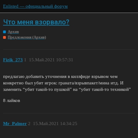
Enlisted — официальный форум
Что меня взорвало?
Архив
Предложения (Архив)
Fizik_273
1
15.Май.2021 10:57:31
предлагаю добавить уточнения в киллфиде взрывом чем
конкретно был убит игрок: граната/взрывпакет/мина итд. И
заменить “убит такой-то пушкой” на “убит такой-то техникой”
8 лайков
Mr_Palmer
2
15.Май.2021 14:34:25