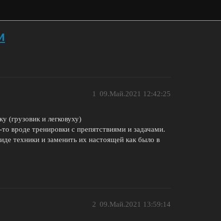
и
1
09.Май.2021 12:42:25
у (грузовик и легковуху)
о-то вроде тренировки с препятствиями и задачами.
иде техники и заменить их настоящей как было в
2
09.Май.2021 13:59:14