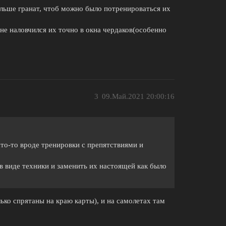
ольше гранат, чтоб можно было потренироваться их
 не наловчился их точно в окна чердаков(особенно
3
09.Май.2021 20:00:16
что-то вроде тренировки с препятствиями и
в виде техники и заменить их настоящей как было
лько спрятаны на краю карты), и на самолетах там