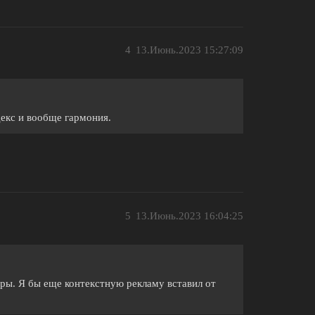
4
13.Июнь.2023 15:27:09
декс и вообще гармония.
5
13.Июнь.2023 16:04:25
гры. Я бы еще контекстную рекламу вставил от