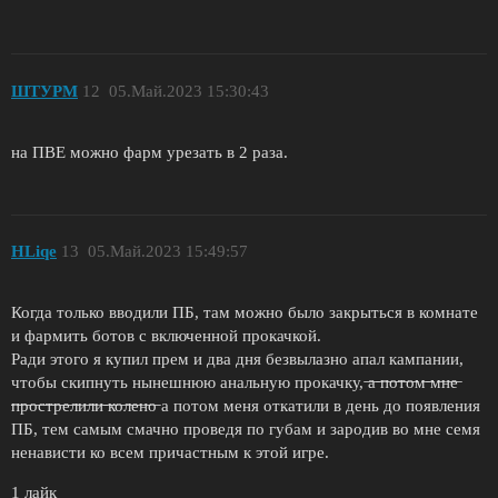
ШТУРМ
12
05.Май.2023 15:30:43
на ПВЕ можно фарм урезать в 2 раза.
HLiqe
13
05.Май.2023 15:49:57
Когда только вводили ПБ, там можно было закрыться в комнате
и фармить ботов с включенной прокачкой.
Ради этого я купил прем и два дня безвылазно апал кампании,
чтобы скипнуть нынешнюю анальную прокачку, ̶а̶ ̶п̶о̶т̶о̶м̶ ̶м̶н̶е̶
̶п̶р̶о̶с̶т̶р̶е̶л̶и̶л̶и̶ ̶к̶о̶л̶е̶н̶о̶ а потом меня откатили в день до появления
ПБ, тем самым смачно проведя по губам и зародив во мне семя
ненависти ко всем причастным к этой игре.
1 лайк