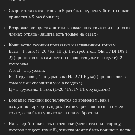
Скорость захвата игрока в 5 раз больше, чем у бота (и очков
приносит в 5 раз больше)
Возрождение просиходит на захваченных точках и на других
членах отряда (Защита есть только на базах)
Количество техники привязано к захваченным точкам
Базы - 1 танк (Т-26 / Pz. III J), 1 истребитель (Як-1 / Bf 109 F-
2) (при посадке в самолет он спавнится уже в воздухе), 2
грузовика
А и Д - 1 грузовик
Б - 1 грузовик, 1 штурмовик (Ил-2 / Штука) (при посадке в
самолет он спавнится уже в воздухе)
Ц - 1 грузовик, 1 танк (Т-28 / Pz. IV F1 с кумулями)
Боезапас техники восполняется со временем, как в
воздушной аркаде тундры. Техника респавнится на своей
точке, если была уничтожена или ее бросили
На каждой точке есть по зенитке (меняется под сторону,
которая владеет точкой), зенитка может быть починена после