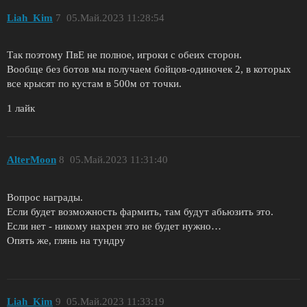
Liah_Kim
7
05.Май.2023 11:28:54
Так поэтому ПвЕ не полное, игроки с обеих сторон.
Вообще без ботов мы получаем бойцов-одиночек 2, в которых
все крысят по кустам в 500м от точки.
1 лайк
AlterMoon
8
05.Май.2023 11:31:40
Вопрос награды.
Если будет возможность фармить, там будут абьюзить это.
Если нет - никому нахрен это не будет нужно…
Опять же, глянь на тундру
Liah_Kim
9
05.Май.2023 11:33:19