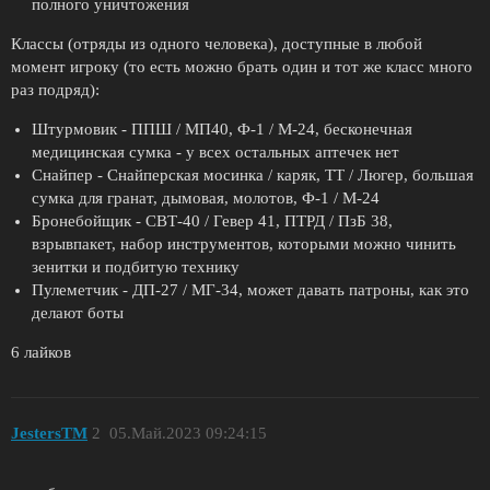
полного уничтожения
Классы (отряды из одного человека), доступные в любой
момент игроку (то есть можно брать один и тот же класс много
раз подряд):
Штурмовик - ППШ / МП40, Ф-1 / М-24, бесконечная
медицинская сумка - у всех остальных аптечек нет
Снайпер - Снайперская мосинка / каряк, ТТ / Люгер, большая
сумка для гранат, дымовая, молотов, Ф-1 / М-24
Бронебойщик - СВТ-40 / Гевер 41, ПТРД / ПзБ 38,
взрывпакет, набор инструментов, которыми можно чинить
зенитки и подбитую технику
Пулеметчик - ДП-27 / МГ-34, может давать патроны, как это
делают боты
6 лайков
JestersTM
2
05.Май.2023 09:24:15