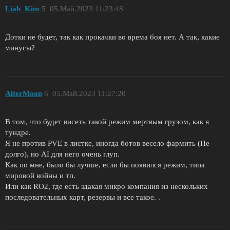
Liah_Kim
5
05.Май.2023 11:23:48
Дотки не будет, так как прокачки во врема боя нет. А так, какие
минусы?
AlterMoon
6
05.Май.2023 11:27:20
В том, что будет висеть такой режим мертвым грузом, как в
тундре.
Я не против PVE в листке, иногда ботов весело фармить (Не
долго), но AI для него очень глуп.
Как по мне, было бы лучше, если бы появился режим, типа
мировой войны и тп.
Или как RO2, где есть эдакая микро компания из нескольких
последовательных карт, резервы и все такое. .