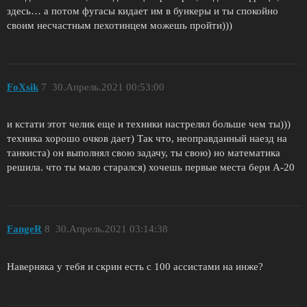
здесь… а потом фугасы кидает им в бункеры и ты спокойно
своим несчастным пехотинцем можешь пройти)))
FoXsik
7
30.Апрель.2021 00:53:00
и кстати этот челик еще и техники настрелял больше чем ты)))
техника хорошо очков дает) Так что, неоправданный наезд на
танкиста) он выполнял свою задачу, ты свою) но математика
решила. что ты мало старался) хочешь первые места бери А-20
FangeR
8
30.Апрель.2021 03:14:38
Наверняка у тебя и скрин есть с 100 ассистами на инже?