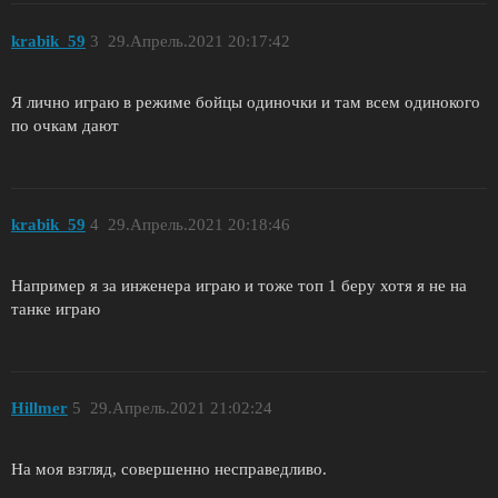
krabik_59
3
29.Апрель.2021 20:17:42
Я лично играю в режиме бойцы одиночки и там всем одинокого
по очкам дают
krabik_59
4
29.Апрель.2021 20:18:46
Например я за инженера играю и тоже топ 1 беру хотя я не на
танке играю
Hillmer
5
29.Апрель.2021 21:02:24
На моя взгляд, совершенно несправедливо.