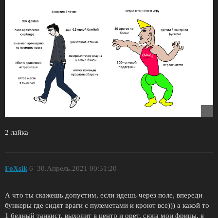
2 лайка
FoXsik
6
30.Апрель.2021 00:51:20
А что ты скажешь допустим, если идешь через поле, впереди
бункеры где сидят враги с пулеметами и кроют все))) а какой то
1 бедный танкист, выходит в центр и орет, сюда мои фрицы, я