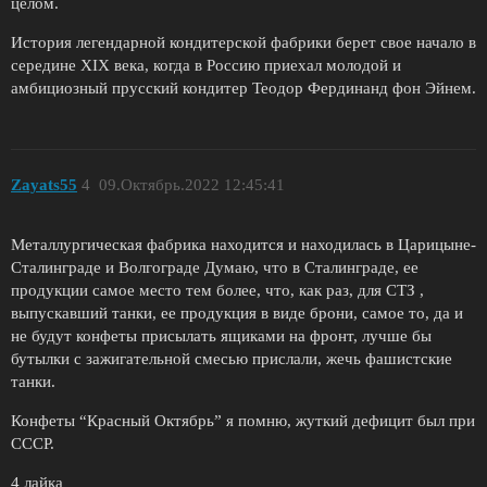
целом.
История легендарной кондитерской фабрики берет свое начало в
середине XIX века, когда в Россию приехал молодой и
амбициозный прусский кондитер Теодор Фердинанд фон Эйнем.
Zayats55
4
09.Октябрь.2022 12:45:41
Металлургическая фабрика находится и находилась в Царицыне-
Сталинграде и Волгограде Думаю, что в Сталинграде, ее
продукции самое место тем более, что, как раз, для СТЗ ,
выпускавший танки, ее продукция в виде брони, самое то, да и
не будут конфеты присылать ящиками на фронт, лучше бы
бутылки с зажигательной смесью прислали, жечь фашистские
танки.
Конфеты “Красный Октябрь” я помню, жуткий дефицит был при
СССР.
4 лайка