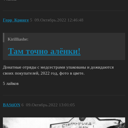
Герр_Кринге
5
09.Октябрь.2022 12:46:48
Kirillliashe:
Там точно алёнки!
Донатные отряды с медсестрами упакованы и дожидаются
своих покупателей, 2022 год, фото в цвете.
5 лайков
BAStiON
6
09.Октябрь.2022 13:01:05