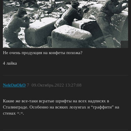
Не очень продукция на конфеты похожа?
4 лайка
NekOnOkO
7
09.Октябрь.2022 13:27:08
Какие же все-таки всратые шрифты на всех надписях в
Сталинграде. Особенно на всяких лозунгах и “граффити” на
стенах =.=.