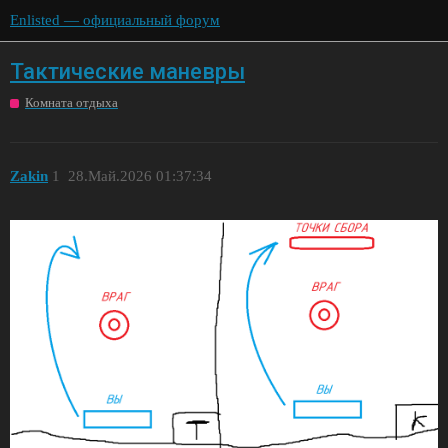
Enlisted — официальный форум
Тактические маневры
Комната отдыха
Zakin
1
28.Май.2026 01:37:34