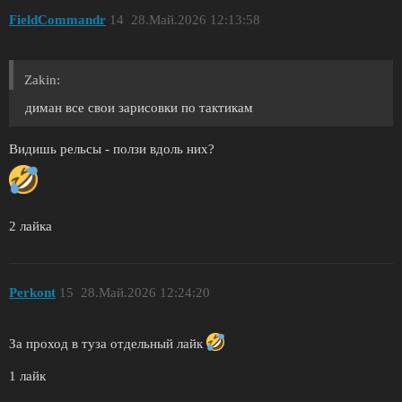
FieldCommandr
14
28.Май.2026 12:13:58
Zakin:
диман все свои зарисовки по тактикам
Видишь рельсы - ползи вдоль них?
2 лайка
Perkont
15
28.Май.2026 12:24:20
За проход в туза отдельный лайк
1 лайк