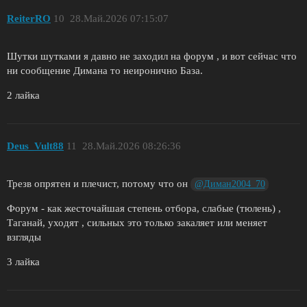
ReiterRO
10
28.Май.2026 07:15:07
Шутки шутками я давно не заходил на форум , и вот сейчас что
ни сообщение Димана то неиронично База.
2 лайка
Deus_Vult88
11
28.Май.2026 08:26:36
Трезв опрятен и плечист, потому что он
@Диман2004_70
Форум - как жесточайшая степень отбора, слабые (тюлень) ,
Таганай, уходят , сильных это только закаляет или меняет
взгляды
3 лайка