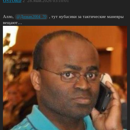
OSTORD
2
28.Май.2026 03:10:01
Алло,
, тут нубасики за тактические маневры
@Диман2004_70
вещают…