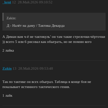
_kent
12
28.Май.2026 09:10:52
Zakin:
Д - Налёт на даму / Тактика Декарда
А Диман вам ч-ё не тактикуль’ он там такие стрелочки-чёрточки
)) всего 5 или 6 рисовал как обыграть, но не помню кого
2 лайка
Zakin
13
28.Май.2026 09:53:48
Так по тактике он всех обыграл. Таблица в конце боя не
показывает истинного тактического гения.
1 лайк