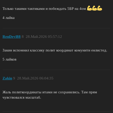
Только такими тактиками и побеждать 5БР на 4ом
4 лайка
RenDeyl88
8
28.Май.2026 05:57:12
Закин вспомнил классику полит координат комунити енлистед.
5 лайков
Zakin
9
28.Май.2026 06:04:35
Жаль политкоординаты итами не сохранились. Там прям
чувствовался масштаб.