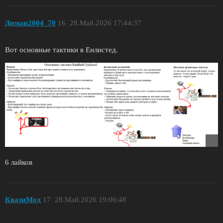
Диман2004_70
16
28.Май.2026 17:44:37
Вот основные тактики в Енлистед.
6 лайков
КвазиМод
17
28.Май.2026 19:06:48