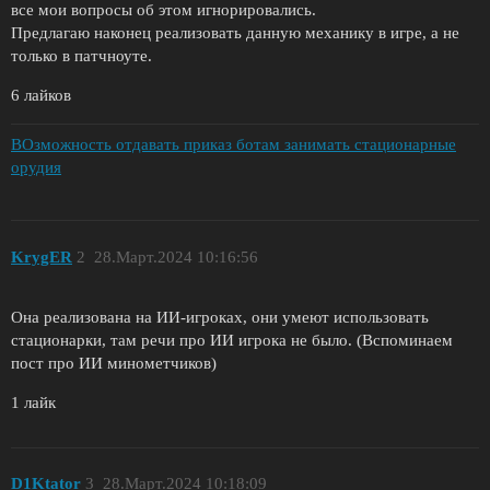
все мои вопросы об этом игнорировались.
Предлагаю наконец реализовать данную механику в игре, а не
только в патчноуте.
6 лайков
ВОзможность отдавать приказ ботам занимать стационарные
орудия
KrygER
2
28.Март.2024 10:16:56
Она реализована на ИИ-игроках, они умеют использовать
стационарки, там речи про ИИ игрока не было. (Вспоминаем
пост про ИИ минометчиков)
1 лайк
D1Ktator
3
28.Март.2024 10:18:09