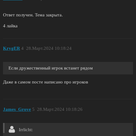
Ответ получен. Тема закрыта.
4 лайка
KrygER
4
28.Март.2024 10:18:24
Если дружественный игрок встанет рядом
Даже в самом посте написано про игроков
James_Grove
5
28.Март.2024 10:18:26
Irrliсht: