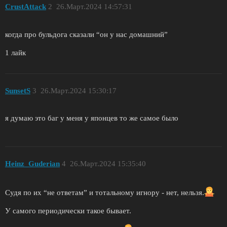
CrustAttack
2
26.Март.2024 14:57:31
когда про бульдога сказали “он у нас домашний”
1 лайк
SunsetS
3
26.Март.2024 15:30:17
я думаю это баг у меня у японцев то же самое было
Heinz_Guderian
4
26.Март.2024 15:35:40
Судя по их “не ответам” и тотальному игнору - нет, нельзя.
У самого периодически такое бывает.