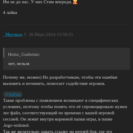
Им не до нас. У них Стим впереди.
4 лайка
_Movmav
5
26.Март.2024 15:50:21
Heinz_Guderian:
нет, нельзя
Почему же, можно) Но разработчикам, чтобы эти ошибки
выловить и починить, помогает содействие игроков.
@AnFear
Такие проблемы с появлением возникают в специфических
условиях, поэтому чтобы понять что её спровоцировало нужен
лог файл, соответствующий по времени с вашей игровой
сессией. Он лежит внутри корневой папки игры, в папке
.logs~enlisted.
Так же желательно давать ссылку на реплей боя, где это