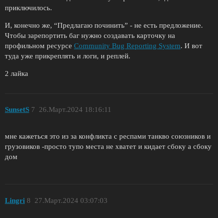
приключилось.
И, конечно же, “Предлагаю починить” - не есть предложение.
Чтобы зарепортить баг нужно создавать карточку на
профильном ресурсе
Community Bug Reporting System
. И вот
туда уже прикреплять и логи, и реплей.
2 лайка
SunsetS
7
26.Март.2024 18:16:11
мне кажеться это из за конфликта с респами танкво союзников и
грузовиков -просто тупо места не хватет и кидает сбоку а сбоку
дом
Lingri
8
27.Март.2024 03:07:03