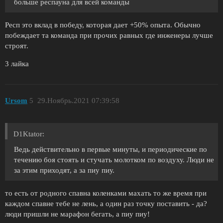
больше респауна для всей команды
Респ это вклад в победу, которая дает +50% опыта. Обычно
побеждает та команда при прочих равных где инженеры лучше
строят.
3 лайка
Ursom
5
29.Ноябрь.2021 07:39:58
D1Ktator:
Ведь действительно в первые минуты, и периодические по
течению боя стоять и стучать молотком по воздуху. Люди не
за этим приходят, а за пиу пиу.
то есть от родного спавна коленками махать то же время при
каждом спавне тебе не лень, а один раз точку поставить - да?
люди пришли не марафон бегать, а пиу пиу!