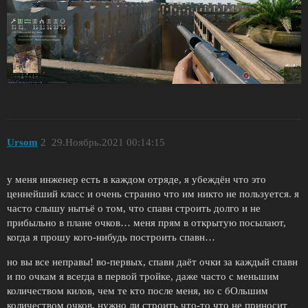
Ursom
2
29.Ноябрь.2021 00:14:15
у меня инженер есть в каждом отряде, я убеждён что это
ценнейший класс и очень странно что им никто не пользуется. я
часто слышу нытьё о том, что спавн строить долго и не
прибыльно в плане очков… меня прям в открытую посылают,
когда я прошу кого-нибудь построить спавн…
но вы все неправы! во-первых, спавн даёт очки за каждый спавн
и по очкам я всегда в первой тройке, даже часто с меньшим
количеством килов, чем те кто после меня, но с бОльшим
количеством очков. нужно ли строить что-то что не приносит