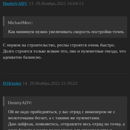
DmitriyADV
13
29.Ноябрь.2021 16:04:13
MichaelMerc:
Как минимум нужно увеличивать скорость постройки точек.
С перком на строительство, респы строятся очень быстро.
Долго строятся только всякие пто, пво и пулеметные гнезда, что
адекватно балансно.
D1Ktator
14
29.Ноябрь.2021 21:30:22
DmitriyADV:
Ой не надо прибедняться, у вас отряд с инженером не с
молоточками бегает, а с такими же пулеметами.
Даю лайфхак, появляетесь, отправлете весь отряд на точку, а
сами бежите в место подходящие для строительства и