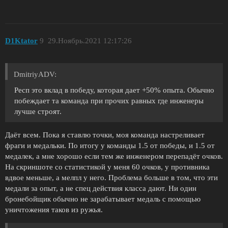
D1Ktator
9
29.Ноябрь.2021 12:17:26
DmitriyADV:
Респ это вклад в победу, которая дает +50% опыта. Обычно
побеждает та команда при прочих равных где инженеры
лучше строят.
Даёт всем. Пока я ставлю точки, моя команда настреливает
фраги и медальки. По итогу у команды 1.5 от победы, и 1.5 от
медалек, а мне хорошо если тем же инженером перепадёт очков.
На скриншоте со статистикой у меня 60 очков, у противника
вдвое меньше, а мелпл у него. Проблема больше в том, что эти
медали за опыт, а не спец действия класса дают. Ни один
бронебойщик обычно не зарабатывает медаль с помощью
уничтожения таков из ружья.