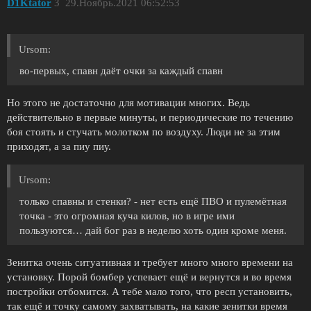
D1Ktator
3
29.Ноябрь.2021 06:52:53
Ursom:
во-первых, спавн даёт очки за каждый спавн
Но этого не достаточно для мотивации многих. Ведь
действительно в первые минуты, и периодические по течению
боя стоять и стучать молотком по воздуху. Люди не за этим
приходят, а за пиу пиу.
Ursom:
только спавны и стенки? - нет есть ещё ПВО и пулемётная
точка - это огромная куча килов, но в игре ими
пользуются… дай бог раз в неделю хоть один кроме меня.
Зенитка очень ситуативная и требует много много времени на
установку. Порой бомбер успевает ещё и вернутся и во время
постройки отбомится. А тебе мало того, что респ установить,
так ещё и точку самому захватывать, на какие зенитки время