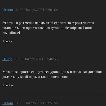
Ursom
16
30.Ноябрь.2021 02:01:01
Это ты 10 раз менял перки, чтоб строителю строительство
подцепить или просто такой везучий до безобразия? ониж
случайные!
1 лайк
HLiqe
17
30.Ноябрь.2021 03:46:35
Можно же просто скинуть все уровни до 0 и после каждого боя
роллить нужный перк, и так до посинения
2 лайка
Ursom
18
30.Ноябрь.2021 03:51:21