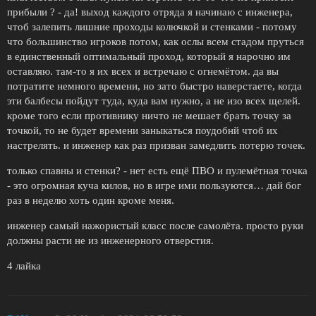
прибыли ? - да! выход каждого отряда я начинаю с инженера,
чтоб залепить лишние проходы колючкой и стенками - потому
что большинство игроков потом, как ослы всем стадом пруться
в единственный оптимальный проход, который я нарочно им
оставляю. там-то я их всех и встречаю с огнемётом. да вы
потратите немного времени, но зато быстро наверстаете, когда
эти балбесы пойдут туда, куда вам нужно, а не изо всех щелей.
кроме того если противнику ничто не мешает брать точку за
точкой, то не будет времени заныкаться поудобнй чтоб их
настрелять. и инженер как раз призван замедлить потерю точек.
только спавны и стенки? - нет есть ещё ПВО и пулемётная точка
- это огромная куча килов, но в игре ими пользуются… дай бог
раз в неделю хоть один кроме меня.
инженер самый нажористый класс после самолёта. просто руки
должны расти не из инженерного отверстия.
4 лайка