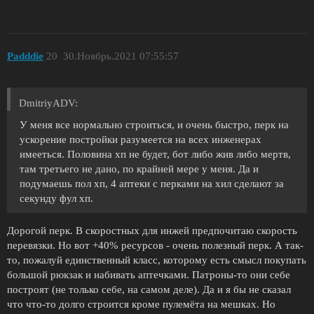
Padddie
20
30.Ноябрь.2021 07:55:57
DmitriyADV:
У меня все нормально строиться, и очень быстро, перк на
ускорение постройки разумеется на всех инженерах
имееться. Половина хп не будет, бот либо жив либо мертв,
там третьего не дано, по крайней мере у меня. Да и
подумаешь пол хп, 4 аптеки с перками на хил сделают за
секунду фул хп.
Дорогой перк. В скоростных для инжей предпочитаю скорость
перевязки. Но вот +40% ресурсов - очень полезный перк. А так-
то, пожалуй единственный класс, которому есть смысл покупать
большой рюкзак и набивать аптечками. Патроны-то они себе
построят (не только себе, на самом деле). Да и я бы не сказал
что что-то долго строится кроме пулемёта на мешках. Но