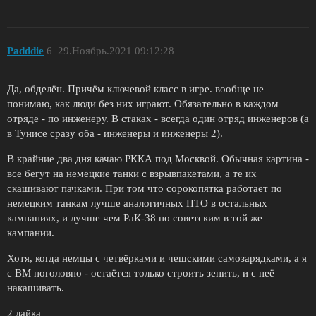
Padddie
6
29.Ноябрь.2021 09:12:28
Да, обделён. Причём ключевой класс в игре. вообще не
понимаю, как люди без них играют. Обязательно в каждом
отряде - по инженеру. В стаках - всегда один отряд инженеров (а
в Тунисе сразу оба - инженеры и инженеры 2).
В крайние два дня качаю РККА под Москвой. Обычная картина -
все бегут на немецкие танки с взрывпакетами, а те их
скашивают пачками. При том что сорокопятка работает по
немецким танкам лучше аналогичных ПТО в остальных
кампаниях, и лучше чем РаК-38 по советским в той же
кампании.
Хотя, когда немцы с четвёрками и чешскими самозарядками, а я
с ВМ поголовно - остаётся только строить зенить, и с неё
накашивать.
2 лайка