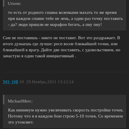
Ursom:
то есть от родного спавна коленками махать то же время
при каждом спавне тебе не лень, а один раз точку поставить
- да? люди пришли не марафон бегать, а пиу пиу!
Сам не поставишь - никто не поставит. Вот это раздражает. В
итоге думаешь где лучше: респ возле ближайшей точки, или
ближайшей к врагу. Дайте две поставить, с удовольствием, но
зачастую я один такой инициативный .
NQ_QB
10
29.Ноябрь.2021 13:12:14
MichaelMerc:
Как минимум нужно увеличивать скорость постройки точек.
Потому что я в каждом бою строю 5-10 точек. Со временем
это утомляет.