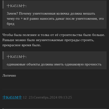
十K451M十:
Зачем? Почему уничтоженная колючка должна мешать
чему-то + всё равно наносить дамаг после уничтожения, это
бред
Чтобы была полезнее и толка от её строительства было больше.
Раньше можно было неуничтожаемые преграды строить,
прекрасное время было.
十K451M十:
одинаковые объекты должны иметь одинаковую прочность
Логично
十K451M十
12
23.Сентябрь.2024 09:13:25