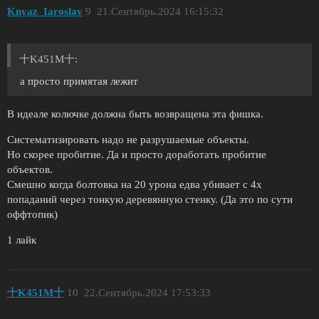
Knyaz_Iaroslav
9
21.Сентябрь.2024 16:15:32
十K451M十:
а просто примятая лежит
В идеале колючке должна быть возвращена эта фишка.
Систематизировать надо не разрушаемые объекты.
Но скорее пробитие. Да и просто доработать пробитие
объектов.
Смешно когда болтовка на 20 урона едва убивает с 4х
попаданий через тонкую деревянную стенку. (Да это по сути
оффтопик)
1 лайк
十K451M十
10
22.Сентябрь.2024 17:53:33