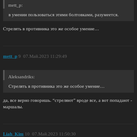
mett_p:
в умении пользоваться этими болтовками, разумеется.
Стрелять в противника это же особое умение…
mett_p
9
07.Май.2023 11:29:49
Aleksandriks:
Стрелять в противника это же особое умение…
да, все верно говоришь. “стреляют” вроде все, а вот попадают -
маршалы.
Liah_Kim
10
07.Май.2023 11:50:30