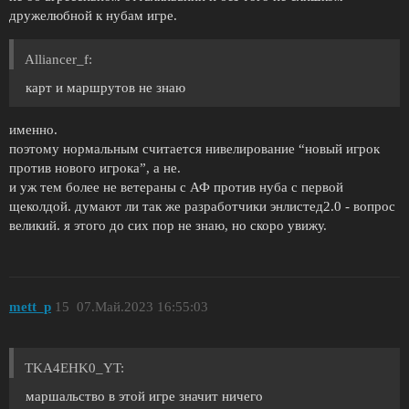
дружелюбной к нубам игре.
Alliancer_f:
карт и маршрутов не знаю
именно.
поэтому нормальным считается нивелирование “новый игрок
против нового игрока”, а не.
и уж тем более не ветераны с АФ против нуба с первой
щеколдой. думают ли так же разработчики энлистед2.0 - вопрос
великий. я этого до сих пор не знаю, но скоро увижу.
mett_p
15
07.Май.2023 16:55:03
TKA4EHK0_YT:
маршальство в этой игре значит ничего