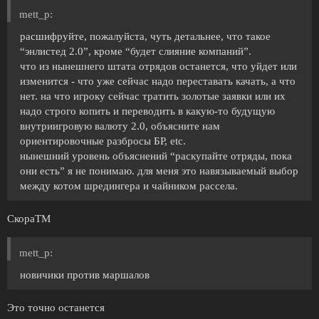
mett_p:
расшифруйте, пожалуйста, чуть детальнее, что такое
“энлистед 2.0”, кроме “будет слияние компаний”.
что из нынешнего штата отрядов останется, что уйдет или
изменится - что уже сейчас надо переставать качать, а что
нет. на что игроку сейчас тратить золотые заявки или их
надо строго копить и переводить в какую-то будущую
внутриигровую валюту 2.0, объясните нам
ориентировочные разбросы БР, etc.
нынешний уровень объяснений “раскупайте отряды, пока
они есть” я не понимаю. для меня это навязываемый выбор
между котом шредингера и чайником рассела.
СкораТМ
mett_p:
новичики против маршалов
Это точно останется