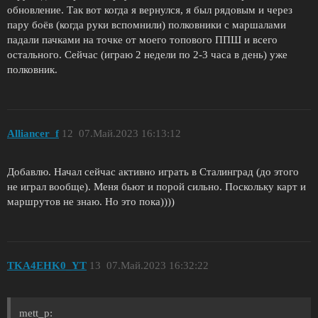
обновление. Так вот когда я вернулся, я был рядовым и через
пару боёв (когда руки вспомнили) полковники с маршалами
падали пачками на точке от моего топового ППШ и всего
остального. Сейчас (играю 2 недели по 2-3 часа в день) уже
полковник.
Alliancer_f
12
07.Май.2023 16:13:12
Добавлю. Начал сейчас активно играть в Сталинград (до этого
не играл вообще). Меня бьют и порой сильно. Поскольку карт и
маршрутов не знаю. Но это пока))))
TKA4EHK0_YT
13
07.Май.2023 16:32:22
mett_p: