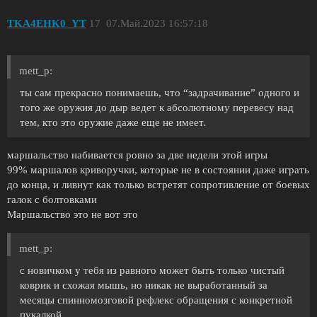
TKA4EHK0_YT
17
07.Май.2023 16:57:18
mett_p:
ты сам прекрасно понимаешь, что “задрачивание” одного и
того же оружия до дыр ведет к абсолютному перевесу над
тем, кто это оружие даже еще не имеет.
маршальство набивается ровно за две недели этой игры
99% маршалов криворучки, которые не в состоянии даже играть
до конца, и ливнут как только встретят сопротивление от боевых
галок с болтовками
Маршальство это не вот это
mett_p:
с новичком у тебя из равного может быть только чистый
коврик и схожая мышь, но никак не выработанный за
месяцы спинномозговой рефлекс обращения с конкретной
пукалкой.