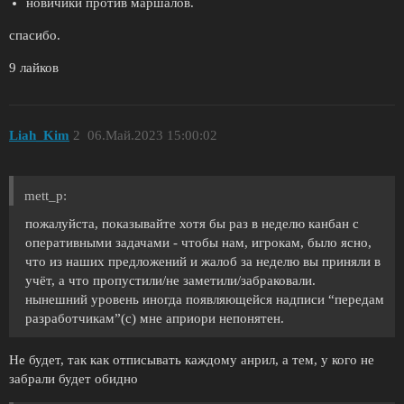
новичики против маршалов.
спасибо.
9 лайков
Liah_Kim
2
06.Май.2023 15:00:02
mett_p:
пожалуйста, показывайте хотя бы раз в неделю канбан с
оперативными задачами - чтобы нам, игрокам, было ясно,
что из наших предложений и жалоб за неделю вы приняли в
учёт, а что пропустили/не заметили/забраковали.
нынешний уровень иногда появляющейся надписи “передам
разработчикам”(с) мне априори непонятен.
Не будет, так как отписывать каждому анрил, а тем, у кого не
забрали будет обидно