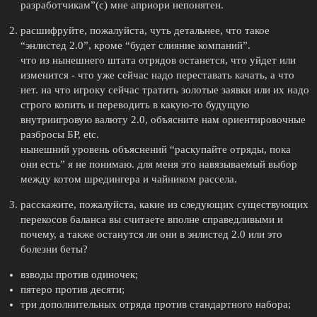
разработчикам”(с) мне априори непонятен.
расшифруйте, пожалуйста, чуть детальнее, что такое
“энлистед 2.0”, кроме “будет слияние компаний”.
что из нынешнего штата отрядов останется, что уйдет или
изменится - что уже сейчас надо переставать качать, а что
нет. на что игроку сейчас тратить золотые заявки или их надо
строго копить и переводить в какую-то будущую
внутриигровую валюту 2.0, объясните нам ориентировочные
разбросы БР, etc.
нынешний уровень объяснений “раскупайте отряды, пока
они есть” я не понимаю. для меня это навязываемый выбор
между котом шредингера и чайником рассела.
расскажите, пожалуйста, какие из следующих существующих
перекосов баланса вы считаете вполне справедливыми и
почему, а также останутся ли они в энлистед 2.0 или это
болезни беты?
взводы против одиночек;
пятеро против десяти;
три дополнительных отряда против стандартного набора;