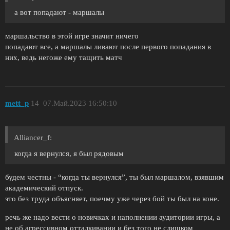
а вот попадают - маршалы
маршальство в этой игре значит ничего
попадают все, а маршалы ливают после первого попадания в
них, ведь негоже ему тащить матч
mett_p
14
07.Май.2023 16:50:10
Alliancer_f:
когда я вернулся, я был рядовым
будем честны - “когда ты вернулся”, ты был маршалом, взявшим
академический отпуск.
это без труда объясняет, поечму уже через бой ты был на коне.
речь же надо вести о новичках и наполнении аудитории игры, а
не об агрессивном отталкивании и без того не слишком