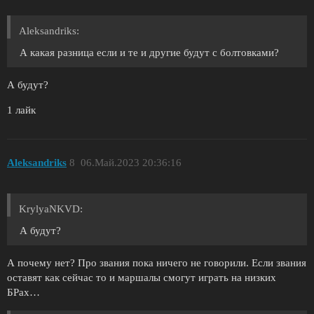
Aleksandriks:
А какая разница если и те и другие будут с болтовками?
А будут?
1 лайк
Aleksandriks
8
06.Май.2023 20:36:16
KrylyaNKVD:
А будут?
А почему нет? Про звания пока ничего не говорили. Если звания
оставят как сейчас то и маршалы смогут играть на низких
БРах…