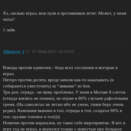
Хз, сколько играл, мои пули в противников летят. Может, у меня
читы?
1 лайк
Alliancer_f
11
07.Май.2023 16:10:55
Взводы против одиночек - беда всех сессионок в которые я
играл.
Пятеро против десяти, вроде начали как-то наказывать (и
собираются ужесточить) за “ливание” из боя.
Три доп. отряда - не вижу проблемы. У меня в Москве 8 слотов
(откуда взялись не помню), но играю в 80% случаев дэфолтными
тремя. (На самолетах не летаю ибо не умею, танки беру очень
редко). Кампания вкачана в топ, отряды в топ, солдаты 90% в
топ, оружие топовое в топ))))
Новички против маршалов, ну такое себе мероприятие. Я вот в
игру год не играл, и вернулся только с новостью про большое