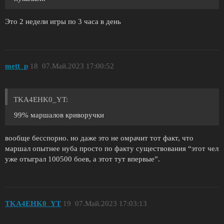
Это 2 недели игры по 3 часа в день
mett_p
18
07.Май.2023 17:00:52
TKA4EHK0_YT:
99% маршалов криворучки
вообще бесспорно. но даже это не омрачит тот факт, что
маршал опытнее нуба просто по факту существования “этот чел
уже отыграл 100500 боев, а этот тут впервые”.
TKA4EHK0_YT
19
07.Май.2023 17:03:13