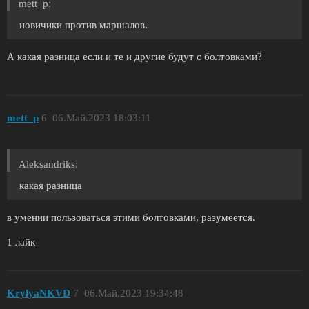
mett_p:
новичики против маршалов.
А какая разница если и те и другие будут с болтовками?
mett_p
6
06.Май.2023 18:03:11
Aleksandriks:
какая разница
в умении пользоваться этими болтовками, разумеется.
1 лайк
KrylyaNKVD
7
06.Май.2023 19:34:48