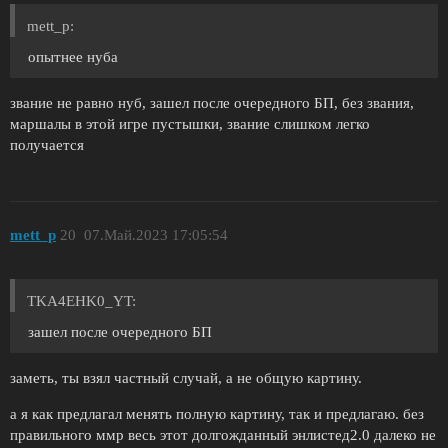
mett_p:
опытнее нуба
звание не равно нуб, зашел после очередного БП, без звания,
маршалы в этой игре пустышки, звание слишком легко
получается
mett_p
20
07.Май.2023 17:05:54
TKA4EHK0_YT:
зашел после очередного БП
заметь, ты взял частный случай, а не общую картину.
а я как предлагал менять полную картину, так и предлагаю. без
правильного ммр весь этот долгожданный энлистед2.0 далеко не