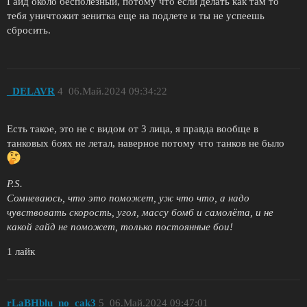
Гайд около бесполезный, потому что если делать как там то
тебя уничтожит зенитка еще на подлете и ты не успеешь
сбросить.
_DELAVR
4
06.Май.2024 09:34:22
Есть такое, это не с видом от 3 лица, я правда вообще в
танковых боях не летал, наверное потому что танков не было
P.S.
Сомневаюсь, что это поможет, уж что что, а надо
чувствовать скорость, угол, массу бомб и самолёта, и не
какой гайд не поможет, только постоянные бои!
1 лайк
rLaBHblu_no_cak3
5
06.Май.2024 09:47:01