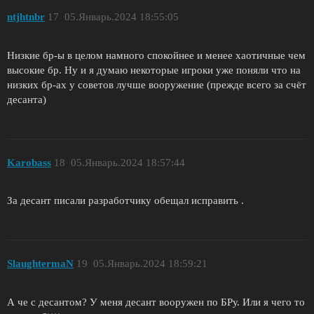
ntjhtnbr
17
05.Январь.2024 18:55:05
Низкие бр-ы в целом намного спокойнее и менее хаотичные чем
высокие бр. Ну и я думаю некоторые игроки уже поняли что на
низких бр-ах у советов лучше вооружение (прежде всего за счёт
десанта)
Karobass
18
05.Январь.2024 18:57:44
За десант писали разработчику обещал исправить .
SlaughtermaN
19
05.Январь.2024 18:59:21
А че с десантом? У меня десант вооружен по БРу. Или я чего то