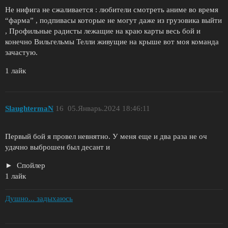
Не нифига не сжаливается : любители смотреть аниме во время
“фарма” , подпивасы которые не могут даже из грузовика выйти
, Профильные радисты лежащие на краю карты весь бой и
конечно Вильгельмы Телли живущие на крыше вот моя команда
зачастую.
1 лайк
SlaughtermaN
16
05.Январь.2024 18:46:11
Первый бой я провел невнятно. У меня еще и два раза не оч
удачно выброшен был десант и
Спойлер
1 лайк
Душно... задыхаюсь