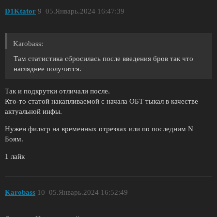
D1Ktator
9
05.Январь.2024 16:47:39
Karobass:
Там статистика сбросилась после введения бров так что
нагляднее получится.
Так и подкрутки отличали после.
Кто-то статой накапливаемой с начала ОБТ тыкал в качестве
актуальной инфы.
Нужен фильтр на временных отрезках или по последним N
Боям.
1 лайк
Karobass
10
05.Январь.2024 16:52:49