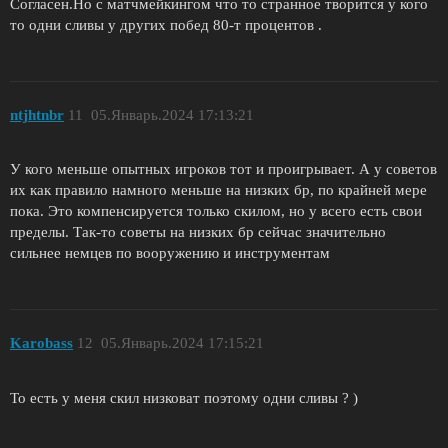
Согласен.Но с матчмейкингом что то странное творится у кого
то одни сливы у других побед 80-т процентов .
ntjhtnbr
11
05.Январь.2024 17:13:21
У кого меньше опытных игроков тот и проигрывает. А у советов
их как правило намного меньше на низких бр, по крайней мере
пока. Это компенсируется только скилом, но у всего есть свои
пределы. Так-то советы на низких бр сейчас значительно
сильнее немцев по вооружению и инструментам
Karobass
12
05.Январь.2024 17:15:21
То есть у меня скил низковат поэтому одни сливы ? )