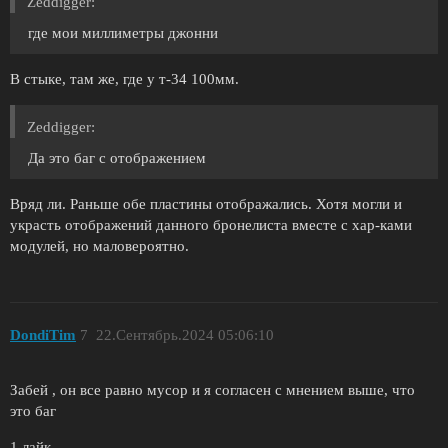
Zeddigger:
где мои миллиметры джонни
В стыке, там же, где у т-34 100мм.
Zeddigger:
Да это баг с отображением
Вряд ли. Раньше обе пластины отображались. Хотя могли и
украсть отображений данного бронелиста вместе с хар-ками
модулей, но маловероятно.
DondiTim
7
22.Сентябрь.2024 05:06:10
Забей , он все равно мусор и я согласен с мнением выше, что
это баг
1 лайк