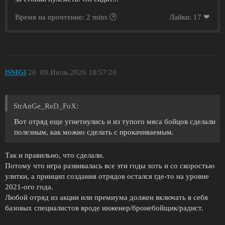
Время на прочтение: 2 mins 🕑
Лайки: 17 ❤
lSMGl
20
09.Июль.2026 18:57:20
StrAnGe_ReD_FoX:
Вот отряд еще угнетнулись и из тупого мяса бойцов сделали
полезным, как можно сделать с прокачиваемым.
Так и правильно, что сделали.
Потому что игра развивалась все эти годы хоть и со скоростью
улитки, а принцип создания отрядов остался где-то на уровне
2021-ого года.
Любой отряд из акции или премиума должен включать в себя
базовых специалистов вроде инженер/бронебойщик/радист.