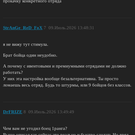
прокачку конкретного отряда
StrAnGe_ReD_FoX
7
09.Июль.2026 13:48:31
я не вижу тут стимула.
Брат бойца один неудобно.
А почему с ивентовыми и премиумными отрядами не должно
работать?
У них эта настройка вообще безальтернативна. Ты просто
ломаешь весь отряд. Будь то штурмы, или 9 бойцов без классов.
DrFRIZE
8
09.Июль.2026 13:49:49
Чем вам не угодил боец 1ранга?
Выше описал как сейчас это реально и быстро сделать.Но вряд