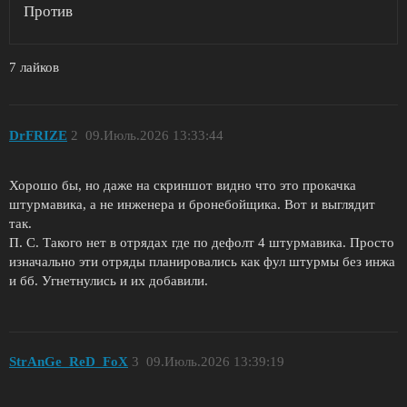
Против
7 лайков
DrFRIZE
2
09.Июль.2026 13:33:44
Хорошо бы, но даже на скриншот видно что это прокачка
штурмавика, а не инженера и бронебойщика. Вот и выглядит
так.
П. С. Такого нет в отрядах где по дефолт 4 штурмавика. Просто
изначально эти отряды планировались как фул штурмы без инжа
и бб. Угнетнулись и их добавили.
StrAnGe_ReD_FoX
3
09.Июль.2026 13:39:19