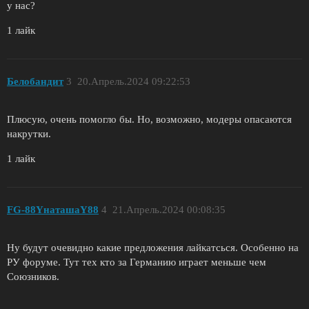
у нас?
1 лайк
Белобандит
3
20.Апрель.2024 09:22:53
Плюсую, очень помогло бы. Но, возможно, модеры опасаются
накрутки.
1 лайк
FG-88YнаташаY88
4
21.Апрель.2024 00:08:35
Ну будут очевидно какие предложения лайкатсься. Особенно на
РУ форуме. Тут тех кто за Германию играет меньше чем
Союзников.