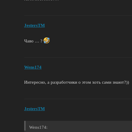
JestersTM
Чаво … ?
Wens174
Интересно, а разработчики о этом хоть сами знают?))
JestersTM
Wens174: