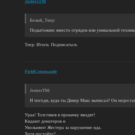
JestersTM
Белый_Tигр:
Подытожим: вместо отрядов или уникальной техники
Тигр. Итоги. Подписаться.
FieldCommandr
JestersTM:
И погоди, куда ты Дикер Макс выписал? Он недоста
Ураа! Толстяков в прокачку вводят!
Кидают донатеров и
Увольняют Жестера за нарушение нда.
Хотя постойте?…