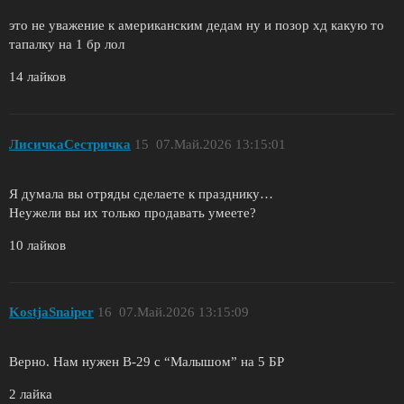
это не уважение к американским дедам ну и позор хд какую то
тапалку на 1 бр лол
14 лайков
ЛисичкаСестричка
15
07.Май.2026 13:15:01
Я думала вы отряды сделаете к празднику…
Неужели вы их только продавать умеете?
10 лайков
KostjaSnaiper
16
07.Май.2026 13:15:09
Верно. Нам нужен В-29 с “Малышом” на 5 БР
2 лайка