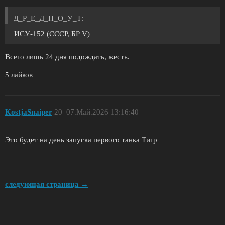
Д_Р_Е_Д_Н_О_У_Т:
ИСУ-152 (СССР, БР V)
Всего лишь 24 дня подождать, жесть.
5 лайков
KostjaSnaiper
20
07.Май.2026 13:16:40
Это будет на день запуска первого танка Тигр
следующая страница →