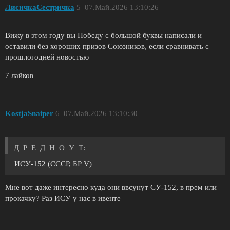
ЛисичкаСестричка
5
07.Май.2026 13:10:26
Вижу в этом году вы Победу с большой буквы написали и
оставили без хороших призов Союзников, если сравнивать с
прошлогодней новостью
7 лайков
KostjaSnaiper
6
07.Май.2026 13:10:30
Д_Р_Е_Д_Н_О_У_Т:
ИСУ-152 (СССР, БР V)
Мне вот даже интересно куда они ввсунут СУ-152, в прем или
прокачку? Раз ИСУ у нас в ивенте