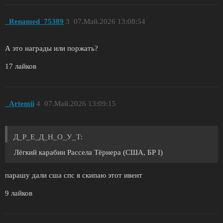
_Renamed_75389
3
07.Май.2026 13:08:54
А это награды или поржать?
17 лайков
_Artemii
4
07.Май.2026 13:09:15
Д_Р_Е_Д_Н_О_У_Т:
Лёгкий карабин Рассела Тёрнера (США, БР I)
парашу дали сша спс я скипаю этот ивент
9 лайков