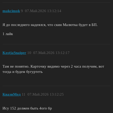
makcimok
9
07.Май.2026 13:12:14
Я до последнего надеялся, что скин Малютка будет в БП.
1 лайк
KostjaSnaiper
10
07.Май.2026 13:12:17
Там не понятно. Карточку видимо через 2 часа получим, вот
тогда и будем бугуртеть
КвазиМод
11
07.Май.2026 13:12:25
Ису 152 должен быть 4ого бр