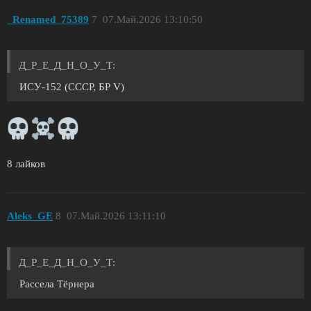
_Renamed_75389
7
07.Май.2026 13:10:50
Д_Р_Е_Д_Н_О_У_Т:
ИСУ-152 (СССР, БР V)
8 лайков
Aleks_GE
8
07.Май.2026 13:11:10
Д_Р_Е_Д_Н_О_У_Т:
Рассела Тёрнера