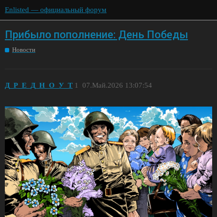
Enlisted — официальный форум
Прибыло пополнение: День Победы
Новости
Д_Р_Е_Д_Н_О_У_Т
1
07.Май.2026 13:07:54