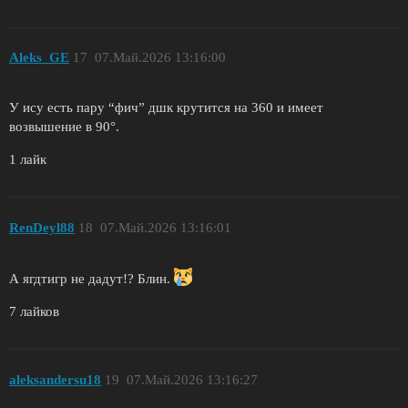
Aleks_GE
17
07.Май.2026 13:16:00
У ису есть пару “фич” дшк крутится на 360 и имеет
возвышение в 90°.
1 лайк
RenDeyl88
18
07.Май.2026 13:16:01
А ягдтигр не дадут!? Блин.
7 лайков
aleksandersu18
19
07.Май.2026 13:16:27