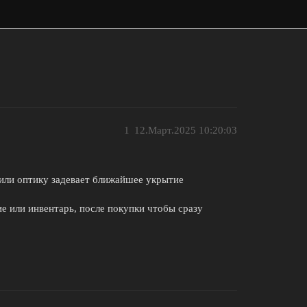
1
12.Март.2025 10:20:03
 или оптику задевает ближайшее укрытие
 или инвентарь, после покупки чтобы сразу