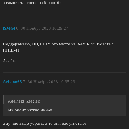
а самое стартовое на 5 ранг бр
lSMGl
6
30.Ноябрь.2023 10:29:27
Поддерживаю, ППД 1929ого место на 3-ем БРЕ! Вместе с
ППШ-41.
2 лайка
Arhaon65
7
30.Ноябрь.2023 10:35:23
Adelheid_Ziegler:
Их обоих нужно на 4-й.
а лучше ваще убрать, а то они вас угнетают