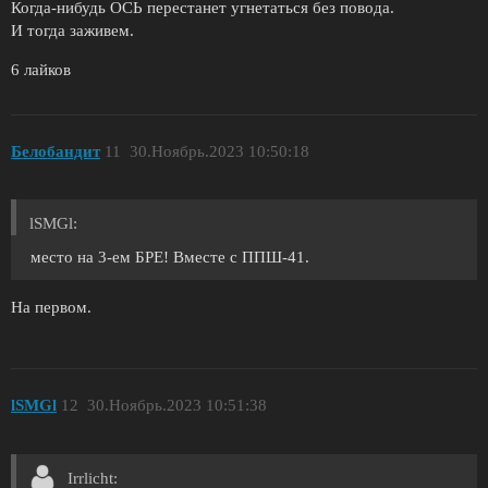
Когда-нибудь ОСЬ перестанет угнетаться без повода.
И тогда заживем.
6 лайков
Белобандит
11
30.Ноябрь.2023 10:50:18
lSMGl:
место на 3-ем БРЕ! Вместе с ППШ-41.
На первом.
lSMGl
12
30.Ноябрь.2023 10:51:38
Irrliсht: