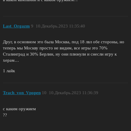
Last_Orgazm
9
10.Декабрь.2023 11:35:40
Друг, в основном это была Москва, под 18 лвл обе стороны, но
теперь мы Москву просто не видим, все игры это 70%
Сталинград и 30% Берлин, ну они плюнули и снесли игру к
херам…
1 лайк
Trach_von_Vpopen
10
10.Декабрь.2023 11:36:39
с каким оружием
??