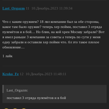
Last_Orgazm
11
10.Декабрь.2023 11:39:34
Что с каким оружием? 18 лвл компании был за обе стороны,
какое там было оружие? теперь хер пойми, поставил 3 отряда
пулемётов и в бой… Но блин, на кой хрен Москву забрали? Вот
я имел раньше 3 компании за советы а теперь по сути у меня
одну забрали и оставили хер пойми что. бл это такое плохое
обновление…
1 лайк
Kroko_Fe
12
10.Декабрь.2023 11:48:11
Last_Orgazm:
поставил 3 отряда пулемётов и в бой