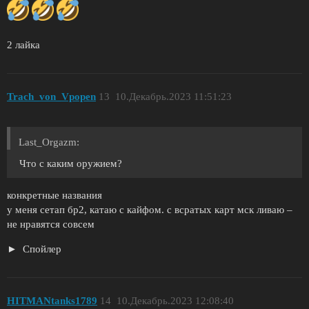
2 лайка
Trach_von_Vpopen
13
10.Декабрь.2023 11:51:23
Last_Orgazm:
Что с каким оружием?
конкретные названия
у меня сетап бр2, катаю с кайфом. с всратых карт мск ливаю –
не нравятся совсем
Спойлер
HITMANtanks1789
14
10.Декабрь.2023 12:08:40