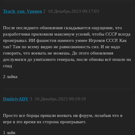
Trach_von_Vpopen
2
10.Декабрь.2023 09:17:03
После последнего обновления складывается ощущение, что
разработчики приложили максимум усилий, чтобы СССР всегда
проигрывал. ИИ фашистов намного умнее Игроков СССР. Как
так? Там по всему видно не равнозначность сил. И не надо
говорить, что воевать не можешь. До этого обновления
дослужился до унитазного генерала, после обновы всё пошло на
спад
2 лайка
DmitriyADV
3
10.Декабрь.2023 09:19:19
Просто все борцы пришли воевать нв форум, позабыв что в
игре в это время их сторона проигрывает.
1 лайк