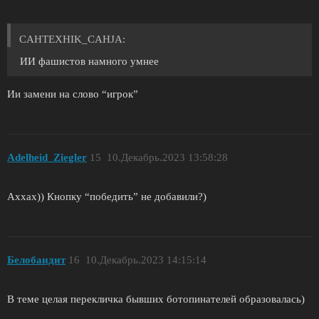
CAHTEXHIK_CAHJA:
ИИ фашистов намного умнее
Ии замени на слово “игрок”
Adelheid_Ziegler
15
10.Декабрь.2023 13:58:28
Аххах)) Кнопку “победить” не добавили?)
Белобандит
16
10.Декабрь.2023 14:15:14
В теме целая перекличка бывших ботопинателей образовалась)