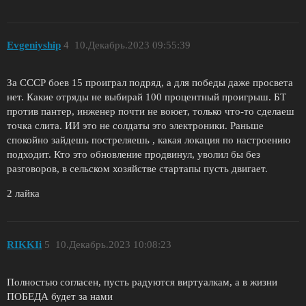
Evgeniyship
4
10.Декабрь.2023 09:55:39
За СССР боев 15 проиграл подряд, а для победы даже просвета
нет. Какие отряды не выбирай 100 процентный проигрыш. БТ
против пантер, инженер почти не воюет, только что-то сделаеш
точка слита. ИИ это не солдаты это электроники. Раньше
спокойно зайдешь постреляешь , какая локация по настроению
подходит. Кто это обновление продвинул, уволил бы без
разговоров, в сельском хозяйстве стартапы пусть двигает.
2 лайка
RIKKIi
5
10.Декабрь.2023 10:08:23
Полностью согласен, пусть радуются виртуалкам, а в жизни
ПОБЕДА будет за нами