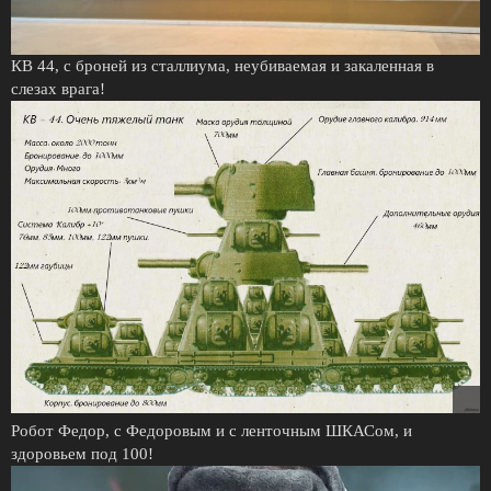
КВ 44, с броней из сталлиума, неубиваемая и закаленная в
слезах врага!
Робот Федор, с Федоровым и с ленточным ШКАСом, и
здоровьем под 100!