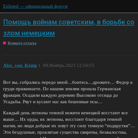
Enlisted — официальный форум
Помощь войнам советским, в борьбе со
злом немецким
Комната отдыха
Alex_von_König
1
08.Ноябрь.2023 12:54:53
Вот вы, собрались передо мной…боитесь…дрожите… Федор к
груди прижимаете. По нашим землям прошла Германская
фракция. Осадили каждую деревню Высоково отсюда до
Усадьбы. Рвут и кусают нас как бешенные псы…
Каждый день легионы темной нежити немецкой восстают все
выше… Их орды, их легионы, восстают благодаря темной
магии, но люди добрые их зовут эту силу темную “подкрутки”…
Эти бездушные, проклятые существа свирепы, безжалостны,