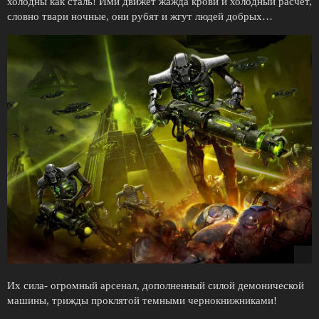
холодны как сталь! Ими движет жажда крови и холодный расчет,
словно твари ночные, они рубят и жгут людей добрых…
Их сила- огромный арсенал, дополненный силой демонической
машины, трижды проклятой темными чернокнижниками!