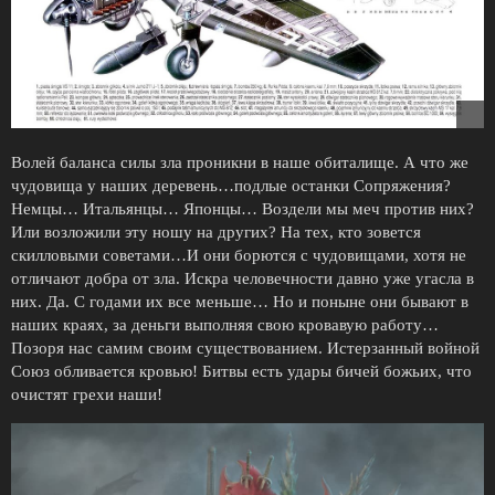
Волей баланса силы зла проникни в наше обиталище. А что же
чудовища у наших деревень…подлые останки Сопряжения?
Немцы… Итальянцы… Японцы… Воздели мы меч против них?
Или возложили эту ношу на других? На тех, кто зовется
скилловыми советами…И они борются с чудовищами, хотя не
отличают добра от зла. Искра человечности давно уже угасла в
них. Да. С годами их все меньше… Но и поныне они бывают в
наших краях, за деньги выполняя свою кровавую работу…
Позоря нас самим своим существованием. Истерзанный войной
Союз обливается кровью! Битвы есть удары бичей божьих, что
очистят грехи наши!