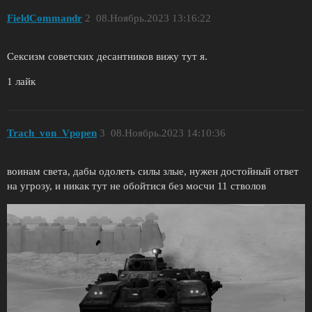
FieldCommandr
2
08.Ноябрь.2023 13:16:22
Сексизм советских десантников вижу тут я.
1 лайк
Trach_von_Vpopen
3
08.Ноябрь.2023 14:10:36
воинам света, дабы одолеть силы злые, нужен достойный ответ
на угрозу, и никак тут не обойтися без мосчи 11 стволов