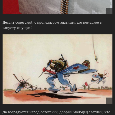
Десант советский, с пропеллером знатным, зло немецкое в
капусту жнущие!
Да возрадуется народ советский, добрый молодец светлый, что