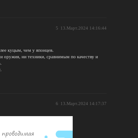
5
13.Март.2024 14:16:44
лее куцым, чем у японцев.
и оружия, ни техники, сравнимым по качеству и
.
.
6
13.Март.2024 14:17:37