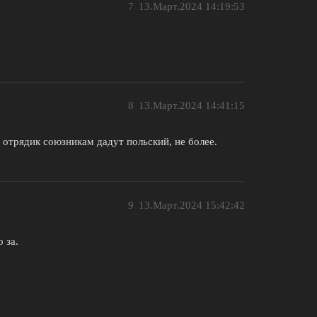
7
13.Март.2024 14:19:53
8
13.Март.2024 14:41:15
 отрядик союзникам дадут польский, не более.
9
13.Март.2024 15:42:42
 за.