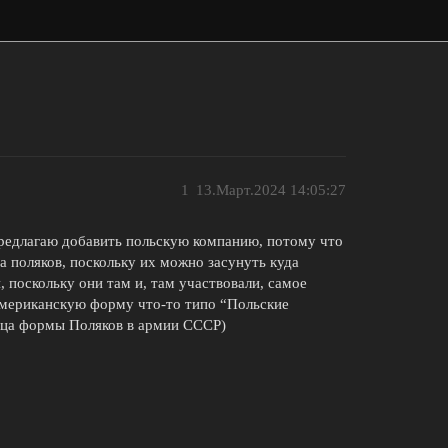
1
13.Март.2024 14:05:27
 предлагаю добавить польскую компанию, потому что
за поляков, поскольку их можно засунуть куда
, поскольку они там и, там участвовали, самое
 Американскую форму что-то типо “Польские
зца формы Поляков в армии СССР)