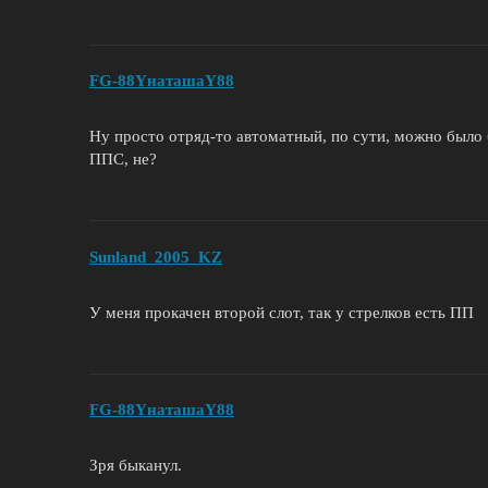
FG-88YнаташаY88
Ну просто отряд-то автоматный, по сути, можно было
ППС, не?
Sunland_2005_KZ
У меня прокачен второй слот, так у стрелков есть ПП
FG-88YнаташаY88
Зря быканул.