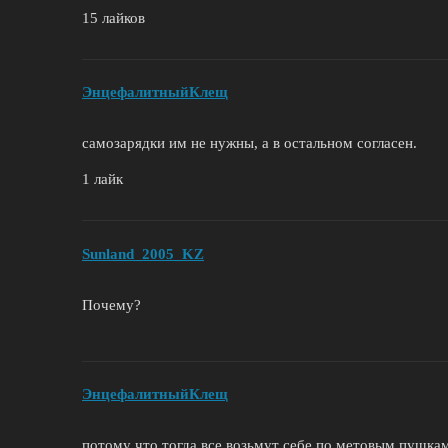
15 лайков
ЭнцефалитныйКлещ
самозарядки им не нужны, а в остальном согласен.
1 лайк
Sunland_2005_KZ
Почему?
ЭнцефалитныйКлещ
потому что тогда все возьмут себе по метовым пушкам