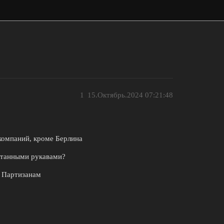
1
15.Октябрь.2024 07:21:48
компаний, кроме Берлина
атанными рукавами?
 Партизанам