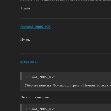
1 лайк
Sunland_2005_KZ
Ну ок
gregerman
Sunland_2005_KZ:
Уберите повязку Фолькосшутрма у Немцев во всех 
Не трошь немцев
Sunland_2005_KZ: