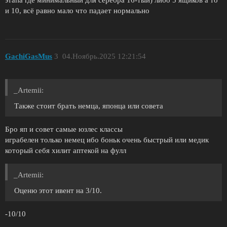
этапа где минимальный для серебра 16-тый) либо 5 ящиков а то
и 10, всё равно мало что падает нормально
GachiGasMus
3
04.Ноябрь.2025 12:21:54
_Artemii:
Также стоит брать немца, японца или совета
Бро яп и совет самые юзлес классы
играбелен только немец ибо боньк очень быстрый или медик
который себя хилит аптекой на фулл
_Artemii:
Оценю этот ивент на 3/10.
-10/10