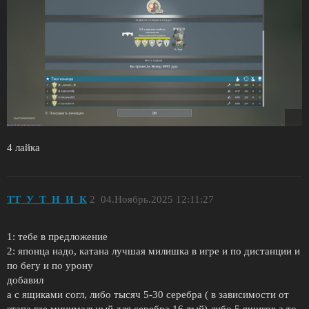
4 лайка
TT_У_T_Н_И_К
2
04.Ноябрь.2025 12:11:27
1: тебе в предложение
2: японца надо, катана лучшая милишка в игре и по дистанции и
по бегу и по урону
добавил
а с ящиками согл, либо тысяч 5-30 серебра ( в зависимости от