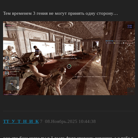
Тем временем 3 гения не могут принять одну сторону…
TT_У_T_Н_И_К
7
08.Ноябрь.2025 10:44:38