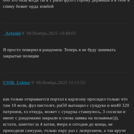
ооо это база когда ты в 1 рыло фулл сторону держишь а к тебе в
спину бежит орда зомбей
_Artemii
8
08.Ноябрь.2025 10:48:03
Я просто поверил в рандомов. Теперь я не буду занимать
закрытые позиции
USSR_Lektor
9
08.Ноябрь.2025 11:15:55
как только открывается портал к карлсону просидел только что
там 10 волн, фул пистолет, рм50 вытащил с сундука и мп40 320
патронов, хз откуда, может с сундука стакнулось, 3 сосиски и
ивент с рандомами закрыли и снова заявка на позывные))),
кстати, заметил за 4 катки, вчера и сегодня до конца, не
приходили самураи, только пару раз с лазерганом, а так круче