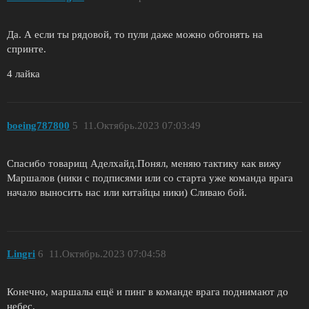
Да. А если ты рядовой, то пули даже можно обгонять на
спринте.
4 лайка
boeing787800
5
11.Октябрь.2023 07:03:49
Спасибо товарищ Аделхайд.Понял, меняю тактику как вижу
Маршалов (ники с подписями или со старта уже команда врага
начало выносить нас или китайцы ники) Сливаю бой.
Lingri
6
11.Октябрь.2023 07:04:58
Конечно, маршалы ещё и пинг в команде врага поднимают до
небес.