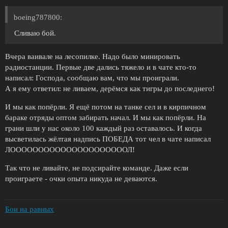
boeing787800:
Сливаю бой.
Вчера ваивале на лесопилке. Надо было минировать
радиостанции. Первые две дались тяжело и в чате кто-то
написал: Господа, сообщаю вам, что мы проиграли.
А я ему ответил: не ливаем, дерёмся как тигры до последнего!
И мы как попёрли. Я ещё потом на танке сел и в кирпичном
бараке отряды оптом забирать начал. И мы как попёрли. На
грани шли у нас около 100 каждый раз оставалось. И когда
высветилась жёлтая надпись ПОБЕДА тот чел в чате написал
ЛОООООООООООООООООООООЛ!
Так что не ливайте, не подсирайте команде. Даже если
проиграете - очки опыта никуда не деваются.
Бои на равных