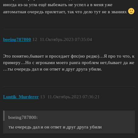
иногда из-за угла ещё выбежать не успел а в меня уже
автоматная очередь прилетает, так что дело тут не в званиях
boeing787800
12
11.Октябрь.2023 07:35:04
Это понятно,бывает и проседает фпс(но редко)…Я про то что, к
примеру…Но с игроками моего ранга проблем нет,бывает да же
…ты очередь дал и он ответ и друг друга убили.
Luntik_Murderer
13
11.Октябрь.2023 07:36:21
boeing787800:
ты очередь дал и он ответ и друг друга убили