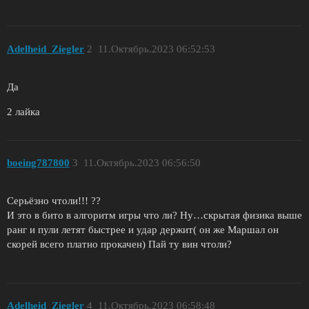
Adelheid_Ziegler
2
11.Октябрь.2023 06:52:53
Да
2 лайка
boeing787800
3
11.Октябрь.2023 06:56:50
Серьёзно чтоли!!! ??
И это в бито в алгоритм игры что ли? Ну…скрытая физика выше
ранг и пули летят быстрее и удар держит( он же Маршал он
скорей всего платно прокачен) Пай ту вин чтоли?
Adelheid_Ziegler
4
11.Октябрь.2023 06:58:48