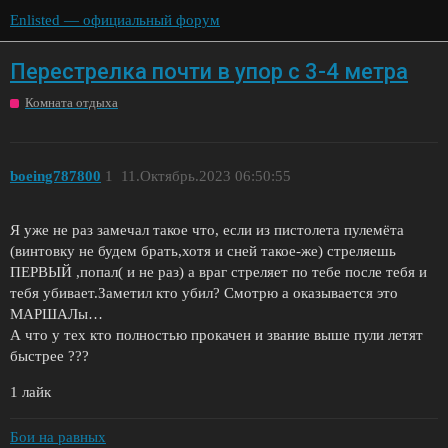
Enlisted — официальный форум
Перестрелка почти в упор с 3-4 метра
Комната отдыха
boeing787800
1
11.Октябрь.2023 06:50:55
Я уже не раз замечал такое что, если из пистолета пулемёта
(винтовку не будем брать,хотя и сней такое-же) стреляешь
ПЕРВЫЙ ,попал( и не раз) а враг стреляет по тебе после тебя и
тебя убивает.Заметил кто убил? Смотрю а оказывается это
МАРШАЛы…
А что у тех кто полностью прокачен и звание выше пули летят
быстрее ???
1 лайк
Бои на равных