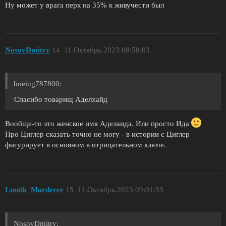
Ну может у врага перк на 35% к живучести был
NosovDmitry
14
11.Октябрь.2023 08:58:03
boeing787800:
Спасибо товарищ Аделхайд
Вообще-то это женское имя Аделаида. Или просто Ида
Про Циглер сказать точно не могу - в истории с Циглер
фигурирует в основном в отрицательном ключе.
Luntik_Murderer
15
11.Октябрь.2023 09:01:59
NosovDmitry: