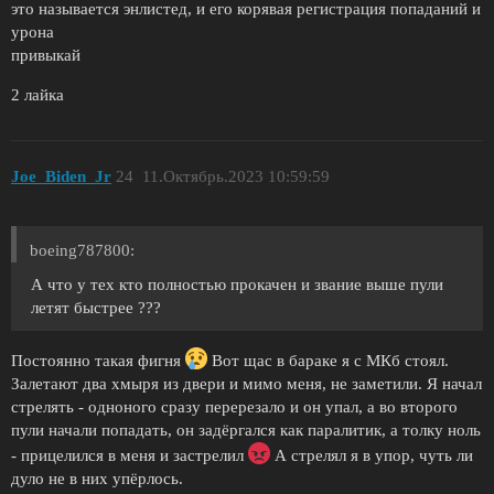
это называется энлистед, и его корявая регистрация попаданий и
урона
привыкай
2 лайка
Joe_Biden_Jr
24
11.Октябрь.2023 10:59:59
boeing787800:
А что у тех кто полностью прокачен и звание выше пули
летят быстрее ???
Постоянно такая фигня
Вот щас в бараке я с МКб стоял.
Залетают два хмыря из двери и мимо меня, не заметили. Я начал
стрелять - одноного сразу перерезало и он упал, а во второго
пули начали попадать, он задёргался как паралитик, а толку ноль
- прицелился в меня и застрелил
А стрелял я в упор, чуть ли
дуло не в них упёрлось.