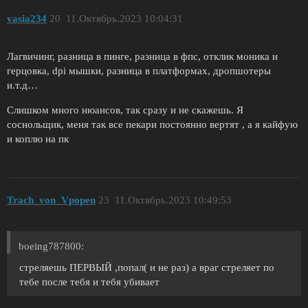
vasia234
20
11.Октябрь.2023 10:04:31
Лагвичинг, разница в пинге, разница в фпс, отклик моника и
герцовка, dpi мышки, разница в платформах, дропшотеры
и.т.д…
Слишком много нюансов, так сразу и не скажешь. Я
соснольщик, меня так все пекари постоянно вертят , а я кайфую
и коплю на пк
Trach_von_Vpopen
23
11.Октябрь.2023 10:49:53
boeing787800:
стреляешь ПЕРВЫЙ ,попал( и не раз) а враг стреляет по
тебе после тебя и тебя убивает