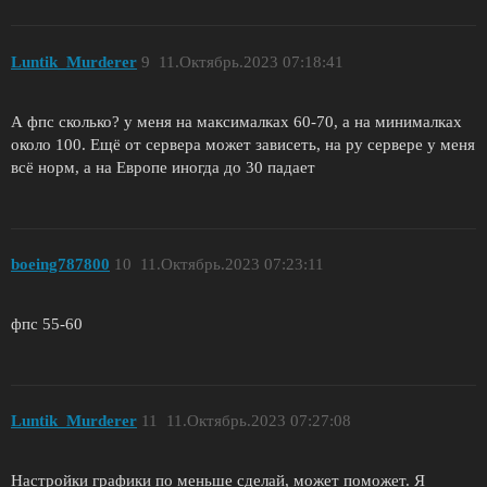
Luntik_Murderer
9
11.Октябрь.2023 07:18:41
А фпс сколько? у меня на максималках 60-70, а на минималках
около 100. Ещё от сервера может зависеть, на ру сервере у меня
всё норм, а на Европе иногда до 30 падает
boeing787800
10
11.Октябрь.2023 07:23:11
фпс 55-60
Luntik_Murderer
11
11.Октябрь.2023 07:27:08
Настройки графики по меньше сделай, может поможет. Я