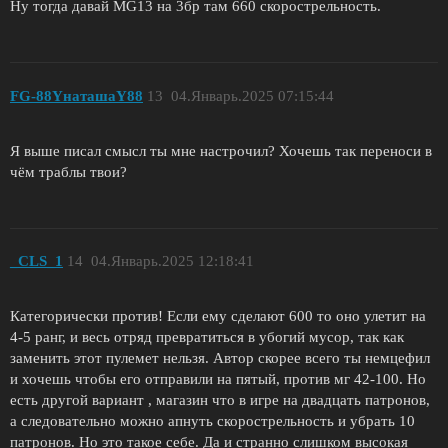
Ну тогда давай MG13 на 3бр там 660 скорострельность.
FG-88YнаташаY88
13
04.Январь.2025 07:15:44
Я выше писал смысл ты мне настрочил? Хочешь так переноси в
чём траблы твои?
_CLS_1
14
04.Январь.2025 12:18:41
Категорически против! Если ему сделают 600 то оно улетит на
4-5 ранг, и весь отряд превратиться в убогий мусор, так как
заменить этот пулемет нельзя. Автор скорее всего ты немцефил
и хочешь чтобы его отправили на пятый, против мг 42-100. Но
есть другой вариант , магазин что в игре на двадцать патронов,
а следовательно можно апнуть скорострельность и убрать 10
патронов. Но это такое себе. Да и странно слишком высокая