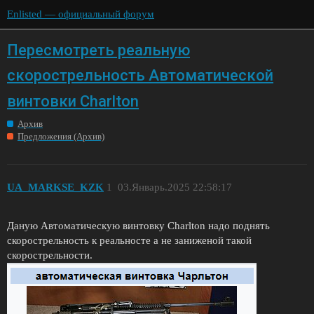
Enlisted — официальный форум
Пересмотреть реальную
скорострельность Автоматической
винтовки Charlton
Архив
Предложения (Архив)
UA_MARKSE_KZK
1
03.Январь.2025 22:58:17
Даную Автоматическую винтовку Charlton надо поднять
скорострельность к реальносте а не заниженой такой
скорострельности.