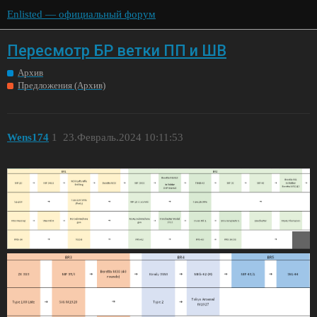
Enlisted — официальный форум
Пересмотр БР ветки ПП и ШВ
Архив
Предложения (Архив)
Wens174
1
23.Февраль.2024 10:11:53