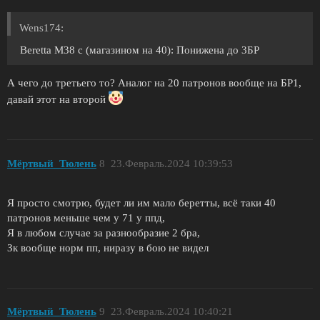
Wens174:
Beretta M38 с (магазином на 40): Понижена до 3БР
А чего до третьего то? Аналог на 20 патронов вообще на БР1,
давай этот на второй
Мёртвый_Тюлень
8
23.Февраль.2024 10:39:53
Я просто смотрю, будет ли им мало беретты, всë таки 40
патронов меньше чем у 71 у ппд,
Я в любом случае за разнообразие 2 бра,
Зк вообще норм пп, ниразу в бою не видел
Мёртвый_Тюлень
9
23.Февраль.2024 10:40:21