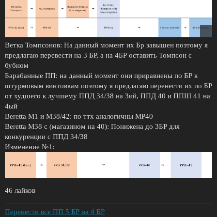
Ветка Томпсонов: На данный момент их Бр завышен поэтому я
предлагаю перевести на 3 БР, а на 4БР оставить Томпсон с
бубном
Барабанные ПП: на данный момент они приравнены по БР к
штурмовым винтовкам поэтому я предлагаю перенести их по БР
от худшего к лучшему ППД 34/38 на 3ий, ППД 40 и ППШ 41 на
4ый
Beretta M1 и М38/42: по ттх аналогичны MP40
Beretta M38 с (магазином на 40): Понижена до 3БР для
конкуренции с ППД 34/38
Изменение №1:
46 лайков
Перенести все ПП 5 БР на 4 БР