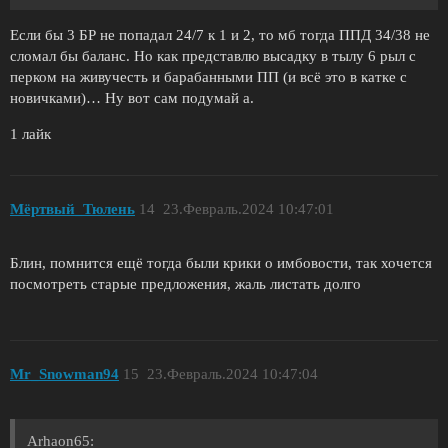
Если бы 3 БР не попадал 24/7 к 1 и 2, то мб тогда ППД 34/38 не
сломал бы баланс. Но как представлю высадку в тылу 6 рыл с
перком на живучесть и барабанными ПП (и всё это в катке с
новичками)… Ну вот сам подумай а.
1 лайк
Мёртвый_Тюлень
14
23.Февраль.2024 10:47:01
Блин, помнится ещё тогда были крики о имбовости, так хочется
посмотреть старые предложения, жаль листать долго
Mr_Snowman94
15
23.Февраль.2024 10:47:04
Arhaon65: