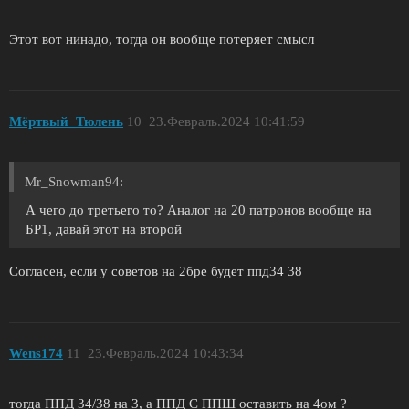
Этот вот нинадо, тогда он вообще потеряет смысл
Мёртвый_Тюлень
10
23.Февраль.2024 10:41:59
Mr_Snowman94:
А чего до третьего то? Аналог на 20 патронов вообще на
БР1, давай этот на второй
Согласен, если у советов на 2бре будет ппд34 38
Wens174
11
23.Февраль.2024 10:43:34
тогда ППД 34/38 на 3, а ППД С ППШ оставить на 4ом ?