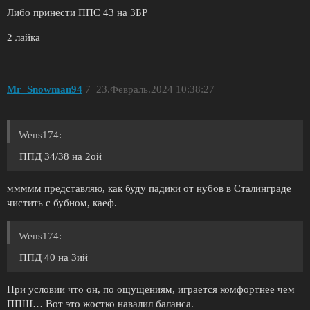
Либо принести ППС 43 на 3БР
2 лайка
Mr_Snowman94
7
23.Февраль.2024 10:38:27
Wens174:
ППД 34/38 на 2ой
ммммм представляю, как буду падики от нубов в Сталинграде
чистить с бубном, каеф.
Wens174:
ППД 40 на 3ий
При условии что он, по ощущениям, играется комфортнее чем
ППШ… Вот это жостко навалил баланса.