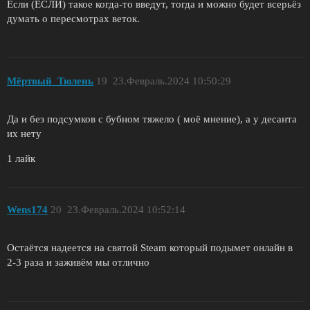
Если (ЕСЛИ) такое когда-то введут, тогда и можно будет всерьёз
думать о пересмотрах веток.
Мёртвый_Тюлень
19
23.Февраль.2024 10:50:29
Да и без подсумков с бубном тяжело ( моë мнение), а у десанта
их нету
1 лайк
Wens174
20
23.Февраль.2024 10:52:14
Остаётся надеется на святой Steam который подымет онлайн в
2-3 раза и заживём мы отлично