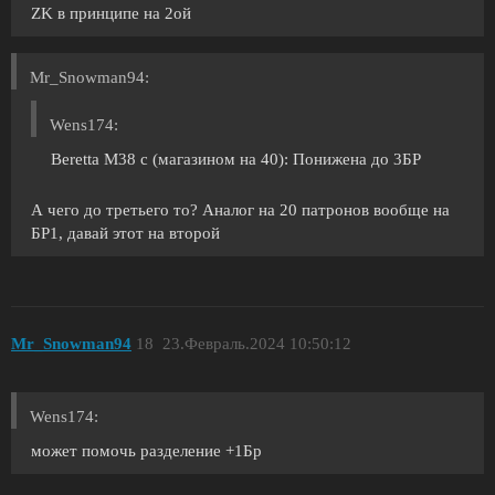
ZK в принципе на 2ой
Mr_Snowman94:
Wens174:
Beretta M38 с (магазином на 40): Понижена до 3БР
А чего до третьего то? Аналог на 20 патронов вообще на
БР1, давай этот на второй
Mr_Snowman94
18
23.Февраль.2024 10:50:12
Wens174:
может помочь разделение +1Бр