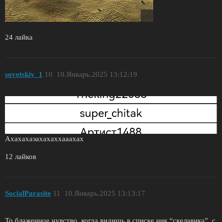
24 лайка
sovetskiy_1
10
10.Январь.2025 13:12:19
Ахахахаэахахаххааахах
12 лайков
SocialParasite
11
10.Январь.2025 13:13:17
То блаженное чувство, когда видишь в списке ник “скелавика”, с