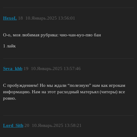
HexoL
18
10.Январь.2025 13:56:01
О-о, моя любимая рубрика: чио-чан-куо-пяо бан
1 лайк
Seva_khb
19
10.Январь.2025 13:57:46
С пробуждением! Но мы ждали “полезную” нам как игрокам
информацию. Нам на этот расходный матерьял (читеры) все
ровно.
Lord_Sith
20
10.Январь.2025 13:58:21