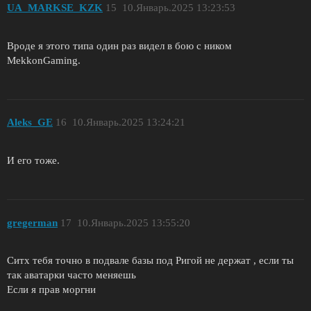
UA_MARKSE_KZK
15
10.Январь.2025 13:23:53
Вроде я этого типа один раз видел в бою с ником
MekkonGaming.
Aleks_GE
16
10.Январь.2025 13:24:21
И его тоже.
gregerman
17
10.Январь.2025 13:55:20
Ситх тебя точно в подвале базы под Ригой не держат , если ты
так аватарки часто меняешь
Если я прав моргни