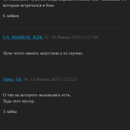
которым встречался в бою.
6 лайков
UA_MARKSE_KZK
12
10.Январь.2025 13:17:00
Луче чтото ивента запустили а то скучно.
Aleks_GE
14
10.Январь.2025 13:22:25
О тип на которого жаловались есть.
Туда этот мусор.
3 лайка