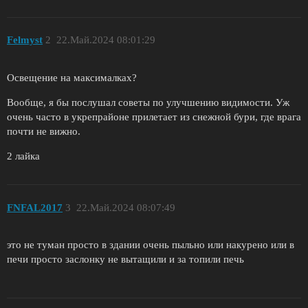
Felmyst
2
22.Май.2024 08:01:29
Освещение на максималках?
Вообще, я бы послушал советы по улучшению видимости. Уж
очень часто в укрепрайоне прилетает из снежной бури, где врага
почти не вижно.
2 лайка
FNFAL2017
3
22.Май.2024 08:07:49
это не туман просто в здании очень пыльно или накурено или в
печи просто заслонку не вытащили и за топили печь