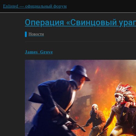
Enlisted — официальный форум
Операция «Свинцовый ура
Новости
James_Grove