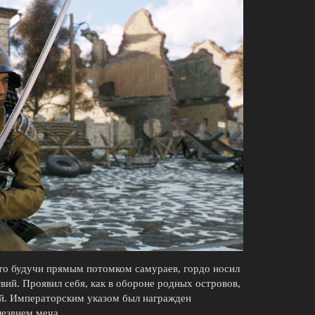
 что будучи прямым потомком самураев, гордо носил
вий. Проявил себя, как в обороне родных островов,
й. Императорским указом был награжден
езвием меча.