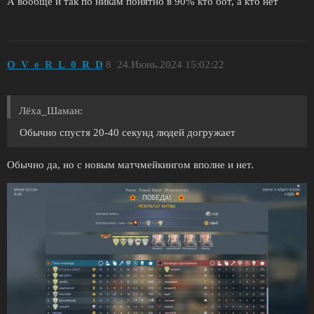
А вообще и так по никам понятно в 90% кто бот, а кто нет
O_V_e_R_L_0_R_D
8
24.Июнь.2024 15:02:22
Лёха_Шаман:
Обычно спустя 20-40 секунд людей догружает
Обычно да, но с новым матчмейкингом вполне и нет.