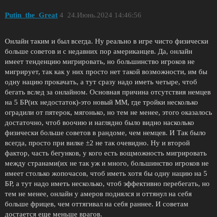
Putin_the_Great
4
24.Июнь.2024 14:46:56
Онлайн таким и был всегда. Ну реально в игре чисто физически
больше советов и с недавних пор американцев. Да, онлайн
имеет тенденцию мигрировать, но большинство игроков не
мигрирует, так как у них просто нет такой возможности, им бы
одну нацию прокачать, а тут сразу надо иметь четыре, чтоб
бегать вслед за онлайном. Основная причина отсутствия немцев
на 5 БР(их недостаток)-это новый ММ, где тройки несколько
оградили от пятерок, мягонько, но тем не менее, этого оказалось
достаточно, чтоб воочию и наглядно было видно насколько
физически больше советов в рандоме, чем немцев. И Так было
всегда, просто при вилке ±2 не так очевидно. Ну и второй
фактор, часть бегунков, у кого есть вощможность мигрировать
между странами(их не так уж и много, большинство игроков не
имеет столько жопочасов, чтоб иметь хотя бы одну нацию на 5
БР, а тут надо иметь несколько, чтоб эффективно перебегать, но
тем не менее, онлайн у амеров поднялся и оттянул на себя
больше фрицев, чем оттягивал на себя раннее. И советам
достается еще меньше врагов.