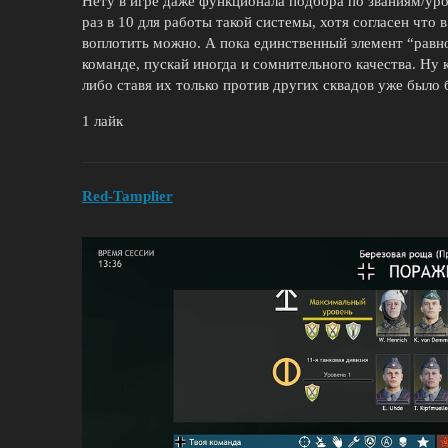
Нету в игре даже функционала подбора по званиям/уров
раз в 10 для работы такой системы, хотя согласен что
воплотить можно. А пока единственный элемент “равно
команде, пускай иногда и сомнительного качества. Ну 
либо ставя их только против других сквадов уже было 
1 лайк
Red-Tamplier