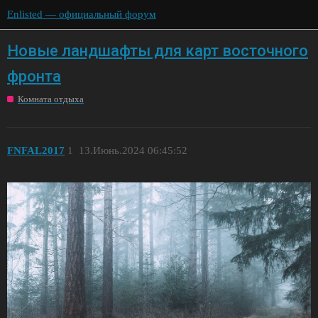
Enlisted — официальный форум
Новые ландшафты для карт восточного
фронта
Комната отдыха
FNFAL2017
1
13.Июнь.2024 06:45:52