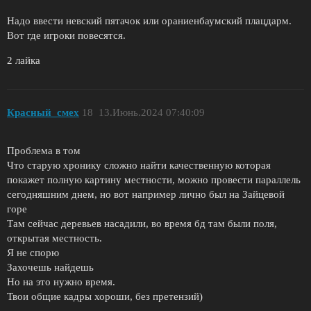
Надо ввести невский пятачок или ораниенбаумский плацдарм.
Вот где игроки повесятся.
2 лайка
Красный_смех
18
13.Июнь.2024 07:40:09
Проблема в том
Что старую хронику сложно найти качественную которая
покажет полную картину местности, можно провести параллель
сегодняшним днем, но вот например лично был на Зайцевой
горе
Там сейчас деревьев насадили, во время бд там были поля,
открытая местность.
Я не спорю
Захочешь найдешь
Но на это нужно время.
Твои общие кадры хороши, без претензий)