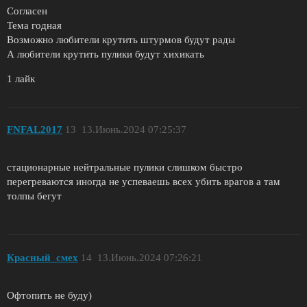
Согласен
Тема годная
Возможно любители крутить штурмов будут рады
А любители крутить пулики будут хихикать
1 лайк
FNFAL2017
13
13.Июнь.2024 07:25:37
стационарные нейтральные пулики слишком быстро
перегреваются иногда не успеваешь всех убить врагов а там
толпы бегут
Красный_смех
14
13.Июнь.2024 07:26:21
Офтопить не буду)