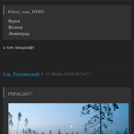
Kilroy_was_HERE:
Курск
Волхов
Ленинград
а там ландшафт
Сэр_Тухачевский
4
13.Июнь.2024 06:54:57
FNFAL2017: