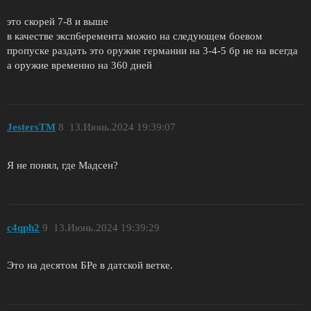
это скорей 7-8 и выше
в качестве эксп6еремента можно на следующем боевом
пропуске раздать это оружие германии на 3-4-5 бр не на всегда
а оружие временно на 360 дней
JestersTM
8
13.Июнь.2024 19:39:07
Я не понял, где Мадсен?
c4qph2
9
13.Июнь.2024 19:39:29
Это на десятом БРе в датской ветке.