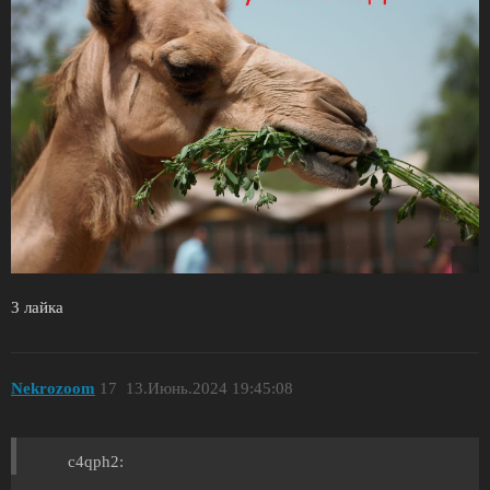
3 лайка
Nekrozoom
17
13.Июнь.2024 19:45:08
c4qph2: