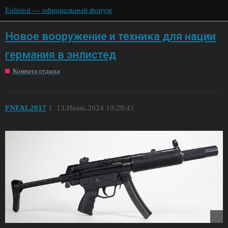
Enlisted — официальный форум
Новое вооружение и техника для нации
германия в энлистед
Комната отдыха
FNFAL2017
1
13.Июнь.2024 19:28:41