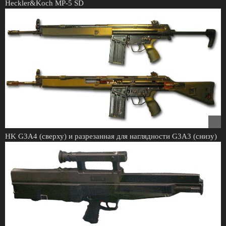
Heckler&Koch МР-5 SD
HK G3A4 (сверху) и разрезанная для наглядности G3A3 (снизу)