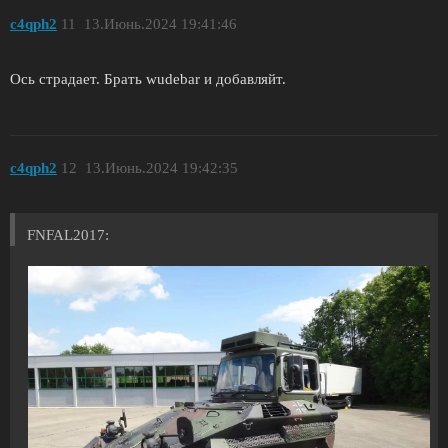
c4qph2
11
13.Июнь.2024 19:41:46
Ось страдает. Брать wudebar и добавляйт.
c4qph2
12
13.Июнь.2024 19:42:35
FNFAL2017: