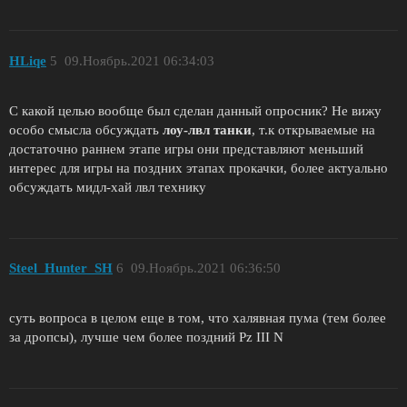
HLiqe
5
09.Ноябрь.2021 06:34:03
C какой целью вообще был сделан данный опросник? Не вижу
особо смысла обсуждать
лоу-лвл танки
, т.к открываемые на
достаточно раннем этапе игры они представляют меньший
интерес для игры на поздних этапах прокачки, более актуально
обсуждать мидл-хай лвл технику
Steel_Hunter_SH
6
09.Ноябрь.2021 06:36:50
суть вопроса в целом еще в том, что халявная пума (тем более
за дропсы), лучше чем более поздний Pz III N