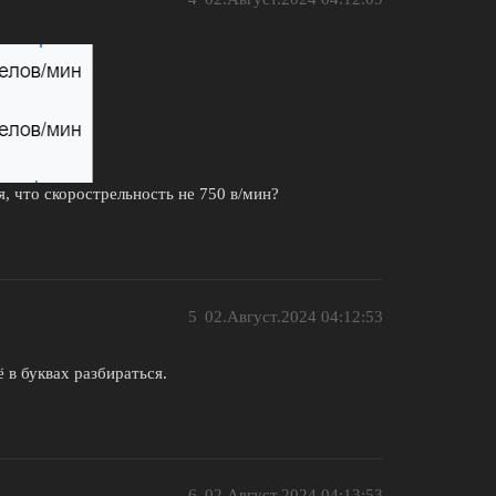
, что скорострельность не 750 в/мин?
5
02.Август.2024 04:12:53
 в буквах разбираться.
6
02.Август.2024 04:13:53