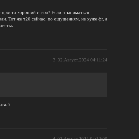
 просто хороший ствол? Если и заниматься
ран. Тот же т20 сейчас, по ощущениям, не хуже фг, а
оветы.
3
02.Август.2024 04:11:24
читал?
4
02.Август.2024 04:12:09