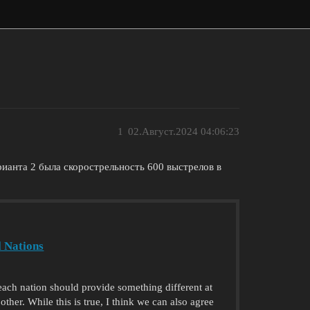
1
02.Август.2024 04:06:23
ианта 2 была скорострельность 600 выстрелов в
l Nations
 each nation should provide something different at
ther. While this is true, I think we can also agree