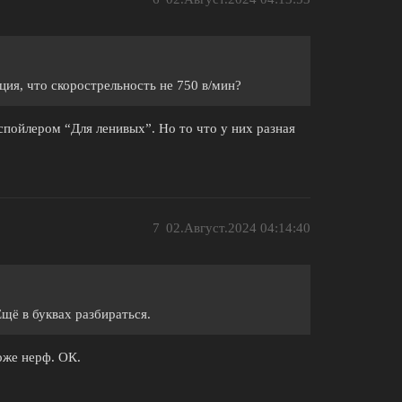
ия, что скорострельность не 750 в/мин?
 спойлером “Для ленивых”. Но то что у них разная
7
02.Август.2024 04:14:40
Ещё в буквах разбираться.
оже нерф. ОК.