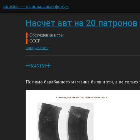
Enlisted — официальный форум
Насчёт авт на 20 патронов
Обсуждение игры
СССР
вооружение
十K451M十
Помимо барабанного магазина были и эти, а не только 