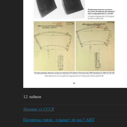
12 лайков
Япония vs СССР
Проверка связи - слышат ли нас? АВТ