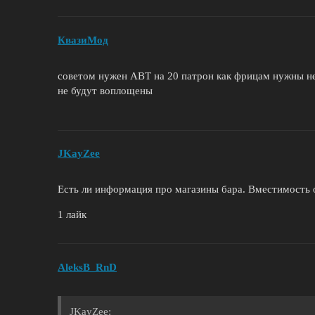
КвазиМод
советом нужен АВТ на 20 патрон как фрицам нужны н
не будут воплощены
JKayZee
Есть ли информация про магазины бара. Вместимость 
1 лайк
AleksB_RnD
JKayZee: