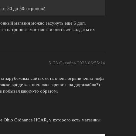
 от 30 до 50патронов?
тронный магазин можно засунуть ещё 5 доп.
0-ти патронные магазины и опять-же солдаты их
5
23.Октябрь.2023 06:55:14
 на зарубежных сайтах есть очень ограниченно инфа
акже вроде как пытались крепить на дирижабли?)
в побывал каким-то образом.
де Ohio Ordnance HCAR, у которого есть магазины