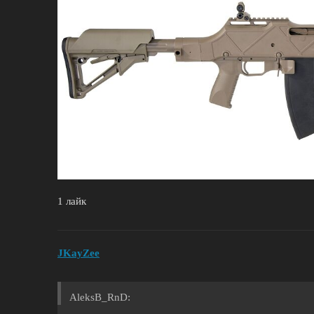
1 лайк
JKayZee
AleksB_RnD: