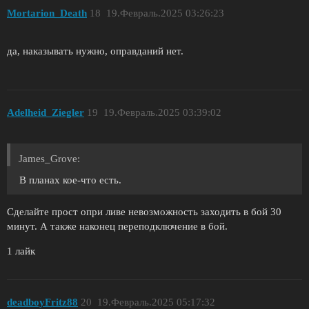
Mortarion_Death
18
19.Февраль.2025 03:26:23
да, наказывать нужно, оправданий нет.
Adelheid_Ziegler
19
19.Февраль.2025 03:39:02
James_Grove:
В планах кое-что есть.
Сделайте прост опри ливе невозможность заходить в бой 30
минут. А также наконец переподключение в бой.
1 лайк
deadboyFritz88
20
19.Февраль.2025 05:17:32