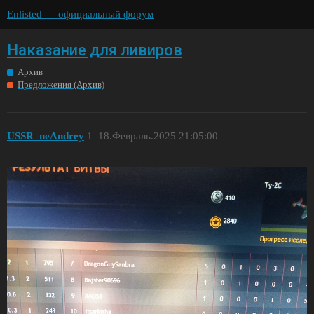
Enlisted — официальный форум
Наказание для ливиров
Архив
Предложения (Архив)
USSR_neAndrey
1
18.Февраль.2025 21:05:00