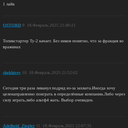
1 лайк
OSTORD
9
18.Февраль.2025 21:40:21
Топикстартер Ту-2 качает. Без ников понятно, что за фракция во
вражинах
shekhirev
10
18.Февраль.2025 21:52:02
Сегодня три раза ливанул подряд из-за захвата.Иногда хочу
целенаправленно поиграть в определённые компании.Либо через
силу играть,либо альтф4 жать. Выбор очевиден.
Adelheid_Ziegler
11
18.Февраль.2025 22:07:35