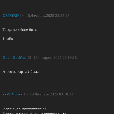
OSTORD
14
18.Февраль.2025 22:25:25
Тогда по жёппе бить.
1 лайк
GachiGasMus
15
18.Февраль.2025 23:19:18
А что за карта ? была
xxZEVSSxx
16
19.Февраль.2025 03:18:31
Бороться с причинной- нет
Бороться со следствием причины - да