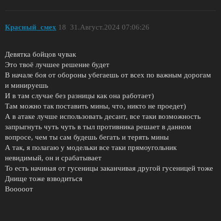
Красный_смех
18
31.Август.2024 07:06:26
Девятка бойцов чувак
Это твоё лучшее решение будет
В начале боя от обороны убегаешь от всех по важным дорогам
и минируешь
И в там случае без разницы как она работает)
Там можно так поставить мины, что, никто не проедет)
А в атаке лучше использовать десант, все таки возможность
запрыгнуть чуть чуть в тыл противника решает в данном
вопросе, чем ты сам будешь бегать и терять мины
А так, я полагаю у модельки все таки прямоугольник
невидимый, он и срабатывает
То есть начиная от гусеницы заканчивая другой гусеницей тоже
Днище тоже взводиться
Вооооот