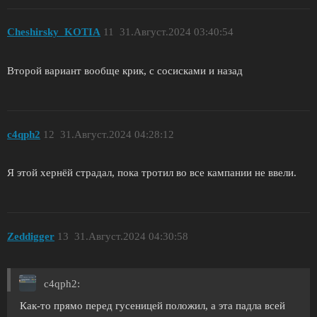
Cheshirsky_KOTIA
11
31.Август.2024 03:40:54
Второй вариант вообще крик, с сосисками и назад
c4qph2
12
31.Август.2024 04:28:12
Я этой хернёй страдал, пока тротил во все кампании не ввели.
Zeddigger
13
31.Август.2024 04:30:58
c4qph2:
Как-то прямо перед гусеницей положил, а эта падла всей