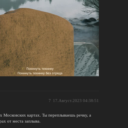
7
17.Август.2023 04:38:51
х Московских картах. Ты переплываешь речку, а
рах от места заплыва.