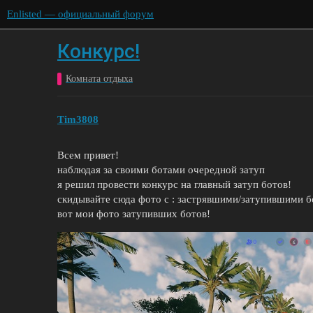
Enlisted — официальный форум
Конкурс!
Комната отдыха
Tim3808
Всем привет!
наблюдая за своими ботами очередной затуп
я решил провести конкурс на главный затуп ботов!
скидывайте сюда фото с : застрявшими/затупившими б
вот мои фото затупивших ботов!